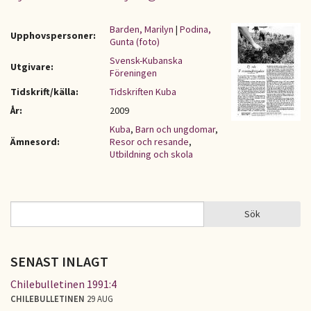
Barden, Marilyn
|
Podina,
Upphovspersoner:
Gunta (foto)
Svensk-Kubanska
Utgivare:
Föreningen
Tidskrift/källa:
Tidskriften Kuba
År:
2009
Kuba
,
Barn och ungdomar
,
Ämnesord:
Resor och resande
,
Utbildning och skola
Sök
Sök
SÖKFORMULÄR
SENAST INLAGT
Chilebulletinen 1991:4
CHILEBULLETINEN
29 AUG