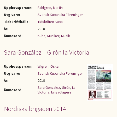
Upphovsperson:
Fahlgren, Martin
Utgivare:
Svensk-Kubanska Föreningen
Tidskrift/källa:
Tidskriften Kuba
År:
2018
Ämnesord:
Kuba
,
Musiker
,
Musik
Sara González – Girón la Victoria
Upphovsperson:
Wigren, Oskar
Utgivare:
Svensk-Kubanska Föreningen
År:
2019
Sara Gonzalez
,
Girón
,
La
Ämnesord:
Victoria
,
brigadlägere
Nordiska brigaden 2014