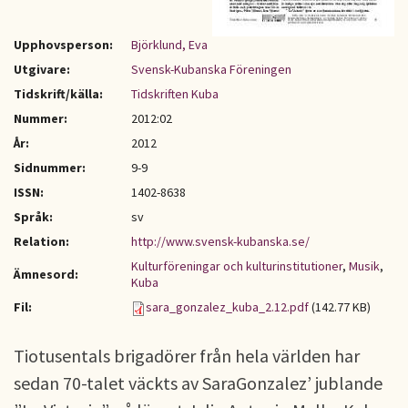
Upphovsperson:
Björklund, Eva
Utgivare:
Svensk-Kubanska Föreningen
Tidskrift/källa:
Tidskriften Kuba
Nummer:
2012:02
År:
2012
Sidnummer:
9-9
ISSN:
1402-8638
Språk:
sv
Relation:
http://www.svensk-kubanska.se/
Kulturföreningar och kulturinstitutioner
,
Musik
,
Ämnesord:
Kuba
Fil:
sara_gonzalez_kuba_2.12.pdf
(142.77 KB)
Tiotusentals brigadörer från hela världen har
sedan 70-talet väckts av SaraGonzalez’ jublande