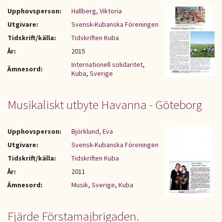
Upphovsperson:
Hallberg, Viktoria
Utgivare:
Svensk-Kubanska Föreningen
Tidskrift/källa:
Tidskriften Kuba
År:
2015
Internationell solidaritet
,
Ämnesord:
Kuba
,
Sverige
Musikaliskt utbyte Havanna - Göteborg
Upphovsperson:
Björklund, Eva
Utgivare:
Svensk-Kubanska Föreningen
Tidskrift/källa:
Tidskriften Kuba
År:
2011
Ämnesord:
Musik
,
Sverige
,
Kuba
Fjärde Förstamajbrigaden.