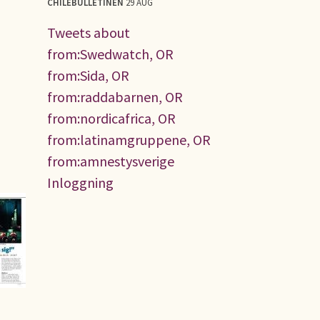
CHILEBULLETINEN
29 AUG
Tweets about
from:Swedwatch, OR
from:Sida, OR
from:raddabarnen, OR
from:nordicafrica, OR
from:latinamgruppene, OR
from:amnestysverige
Inloggning