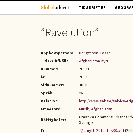
Hoppa till huvudinnehåll
Global
arkivet
TIDSKRIFTER
GEOGRAF
”Ravelution”
Upphovsperson:
Bengtsson, Lasse
Tidskrift/källa:
Afghanistan-nytt
Nummer:
2012:01
År:
2012
Sidnummer:
38-38
Språk:
sv
Relation:
http://www.sak.se/sak-i-sveri
Ämnesord:
Musik
,
Afghanistan
Creative Commons Erkännande-
Rättigheter:
Sverige
Fil:
a-nytt_2012_1_s38.pdf
(260