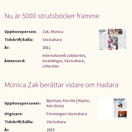
Nu är 5000 strutsböcker framme
Upphovsperson:
Zak, Monica
Tidskrift/källa:
Västsahara
År:
2011
Internationell solidaritet
,
Ämnesord:
Insamlingar
,
Västsahara
,
Litteratur
Monica Zak berättar vidare om Hadara
Bjurman, Kerstin
|
Naylor,
Upphovspersoner:
Kim (foto)
Utgivare:
Föreningen Västsahara
Tidskrift/källa:
Västsahara
År:
2015