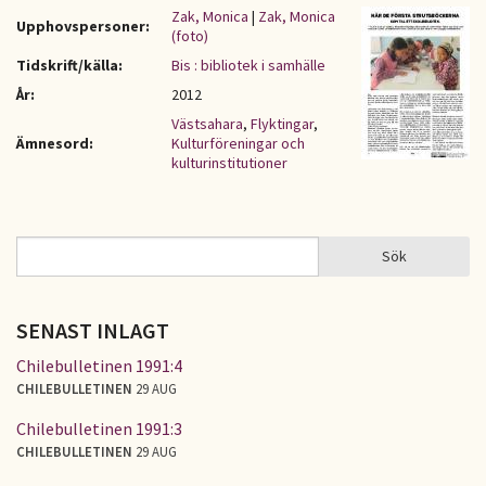
Zak, Monica
|
Zak, Monica
Upphovspersoner:
(foto)
Tidskrift/källa:
Bis : bibliotek i samhälle
År:
2012
Västsahara
,
Flyktingar
,
Ämnesord:
Kulturföreningar och
kulturinstitutioner
Sök
Sök
SÖKFORMULÄR
SENAST INLAGT
Chilebulletinen 1991:4
CHILEBULLETINEN
29 AUG
Chilebulletinen 1991:3
CHILEBULLETINEN
29 AUG