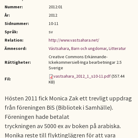
Nummer:
2012:01
År:
2012
Sidnummer:
10-11
Språk:
sv
Relation:
http://www.vastsahara.net/
Ämnesord:
Västsahara
,
Barn och ungdomar
,
Litteratur
Creative Commons Erkännande-
Rättigheter:
Ickekommersiell-Inga bearbetningar 2.5
Sverige
vastsahara_2012_1_s10-11.pdf
(557.44
Fil:
KB)
Hösten 2011 fick Monica Zak ett trevligt uppdrag
från föreningen BiS (Bibliotek i Samhälle).
Föreningen hade betalat
tryckningen av 5000 ex av boken på arabiska.
Monika reste till flyktinglägren för att vara