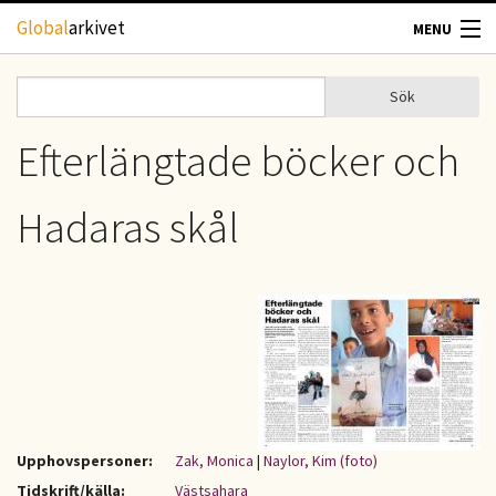
Hoppa till huvudinnehåll
Global
arkivet
MENU
TIDSKRIFTER
Sök
Sök
Sökformulär
GEOGRAFI
Efterlängtade böcker och
UTBLICK
Hadaras skål
UPPHOVSRÄTT
OM OSS
KONTAKT
Upphovspersoner:
Zak, Monica
|
Naylor, Kim (foto)
Tidskrift/källa:
Västsahara