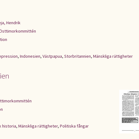
ja, Hendrik
Östtimorkommittén
tion
repression
,
Indonesien
,
Västpapua
,
Storbritannien
,
Mänskliga rättigheter
ien
ttimorkommittén
on
k historia
,
Mänskliga rättigheter
,
Politiska fångar