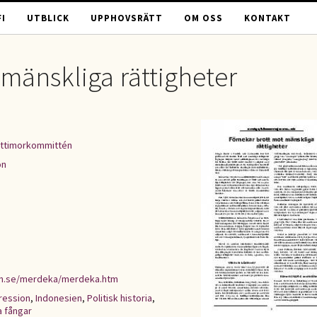
I
UTBLICK
UPPHOVSRÄTT
OM OSS
KONTAKT
mänskliga rättigheter
ttimorkommittén
on
en.se/merdeka/merdeka.htm
pression
,
Indonesien
,
Politisk historia
,
a fångar