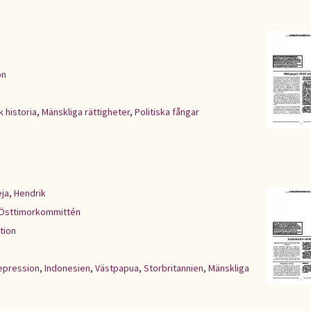
on
k historia
,
Mänskliga rättigheter
,
Politiska fångar
ja, Hendrik
Östtimorkommittén
tion
repression
,
Indonesien
,
Västpapua
,
Storbritannien
,
Mänskliga