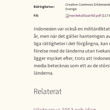
Creative Commons Erkännande-
Rättigheter:
Sverige
Fil:
merdeka55aart03.pdf
(117.
Indonesien var också en militärdikt
år, men när det gäller hanteringen 
liga rättigheter i det förgångna, kan
förelse med de länderna utan tvekan
ligger mycket efter, trots att Indones
media betecknas som ett av de stör
länderna.
Relaterat
Västpapua 1963 och idag