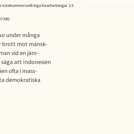
Ickekommersiell-Inga bearbetningar 2.5
67 KB)
atur under många
av brott mot mänsk-
 man vid en jäm-
 säga att Indonesien
ien ofta i mass-
sta demokratiska