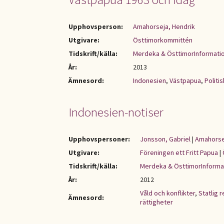
Upphovsperson:
Amahorseja, Hendrik
Utgivare:
Östtimorkommittén
Tidskrift/källa:
Merdeka & ÖsttimorInformati
År:
2013
Ämnesord:
Indonesien
,
Västpapua
,
Politis
Indonesien-notiser
Upphovspersoner:
Jonsson, Gabriel
|
Amahorse
Utgivare:
Föreningen ett Fritt Papua
|
Tidskrift/källa:
Merdeka & ÖsttimorInforma
År:
2012
Våld och konflikter
,
Statlig 
Ämnesord:
rättigheter