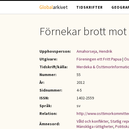
Hoppa till huvudinnehåll
Global
arkivet
TIDSKRIFTER
GEOGRAF
Förnekar brott mot 
Upphovsperson:
Amahorseja, Hendrik
Utgivare:
Föreningen ett Fritt Papua
|
Ös
Tidskrift/källa:
Merdeka & ÖsttimorInformati
Nummer:
55
År:
2012
Sidnummer:
4-5
ISSN:
1402-2559
Språk:
sv
Relation:
http://www.osttimorkommitt
Våld och konflikter
,
Statlig re
Ämnesord:
Mänskliga rättigheter
,
Politisk