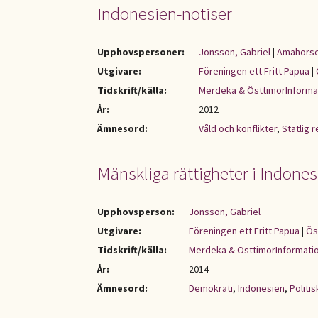
Indonesien-notiser
Upphovspersoner:
Jonsson, Gabriel
|
Amahorse
Utgivare:
Föreningen ett Fritt Papua
|
Tidskrift/källa:
Merdeka & ÖsttimorInforma
År:
2012
Ämnesord:
Våld och konflikter
,
Statlig 
Mänskliga rättigheter i Indones
Upphovsperson:
Jonsson, Gabriel
Utgivare:
Föreningen ett Fritt Papua
|
Ös
Tidskrift/källa:
Merdeka & ÖsttimorInformati
År:
2014
Ämnesord:
Demokrati
,
Indonesien
,
Politis