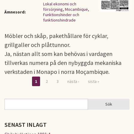
Lokal ekonomi och
försörjning
,
Mocambique
,
Ämnesord:
Funktionshinder och
funktionshindrade
Möbler och skåp, pakethållare för cyklar,
grillgaller och plåttunnor.
Ja, nästan allt som kan behövas i vardagen
tillverkas numera på den nybyggda mekaniska
verkstaden i Monapo i norra Moçambique.
1
2
3
nästa ›
sista »
Sidor
Sök
Sök
SÖKFORMULÄR
SENAST INLAGT