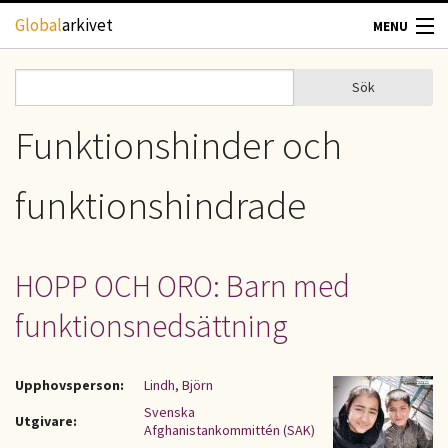
Hoppa till huvudinnehåll
Global
arkivet
MENU
TIDSKRIFTER
Sök
Sök
Sökformulär
GEOGRAFI
Funktionshinder och
UTBLICK
funktionshindrade
UPPHOVSRÄTT
HOPP OCH ORO: Barn med
OM OSS
funktionsnedsättning
KONTAKT
Upphovsperson:
Lindh, Björn
Svenska
Utgivare:
Afghanistankommittén (SAK)