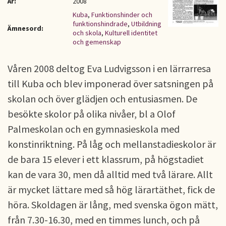
År:
2008
Kuba
,
Funktionshinder och
funktionshindrade
,
Utbildning
Ämnesord:
och skola
,
Kulturell identitet
och gemenskap
Våren 2008 deltog Eva Ludvigsson i en lärrarresa
till Kuba och blev imponerad över satsningen på
skolan och över glädjen och entusiasmen. De
besökte skolor på olika nivåer, bl a Olof
Palmeskolan och en gymnasieskola med
konstinriktning. På låg och mellanstadieskolor är
de bara 15 elever i ett klassrum, på högstadiet
kan de vara 30, men då alltid med två lärare. Allt
är mycket lättare med så hög lärartäthet, fick de
höra. Skoldagen är lång, med svenska ögon mätt,
från 7.30-16.30, med en timmes lunch, och på