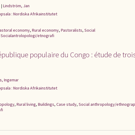
n
|
Lindström, Jan
psala : Nordiska Afrikainstitutet
astoral economy
,
Rural economy
,
Pastoralists
,
Social
,
Socialantrolopologi/etnografi
république populaire du Congo : étude de troi
s, Ingemar
psala : Nordiska Afrikainstitutet
ropology
,
Rural living
,
Buildings
,
Case study
,
Social anthropology/ethnogra
fi