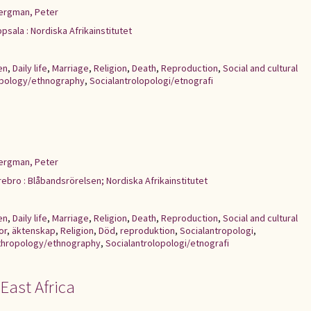
ergman, Peter
psala : Nordiska Afrikainstitutet
en
,
Daily life
,
Marriage
,
Religion
,
Death
,
Reproduction
,
Social and cultural
opology/ethnography
,
Socialantrolopologi/etnografi
ergman, Peter
ebro : Blåbandsrörelsen; Nordiska Afrikainstitutet
en
,
Daily life
,
Marriage
,
Religion
,
Death
,
Reproduction
,
Social and cultural
or
,
äktenskap
,
Religion
,
Död
,
reproduktion
,
Socialantropologi
,
nthropology/ethnography
,
Socialantrolopologi/etnografi
East Africa