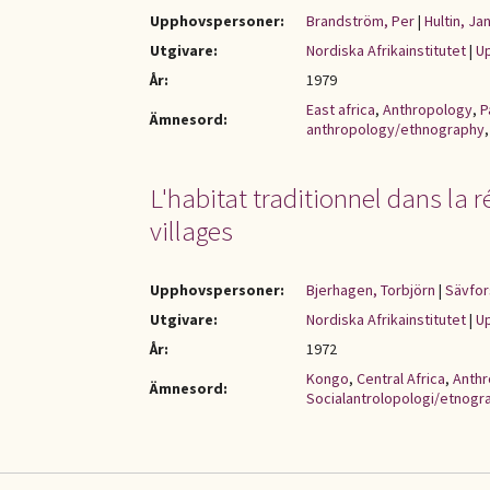
Upphovspersoner:
Brandström, Per
|
Hultin, Ja
Utgivare:
Nordiska Afrikainstitutet
|
Up
År:
1979
East africa
,
Anthropology
,
P
Ämnesord:
anthropology/ethnography
L'habitat traditionnel dans la 
villages
Upphovspersoner:
Bjerhagen, Torbjörn
|
Sävfor
Utgivare:
Nordiska Afrikainstitutet
|
Up
År:
1972
Kongo
,
Central Africa
,
Anth
Ämnesord:
Socialantrolopologi/etnogra