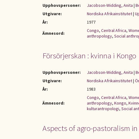
Upphovspersoner:
Jacobson-Widding, Anita
|
B
Utgivare:
Nordiska Afrikainstitutet
|
Up
År:
1977
Congo
,
Central Africa
,
Wom
Ämnesord:
anthropology
,
Social anthr
Försörjerskan : kvinna i Kongo
Upphovspersoner:
Jacobson-Widding, Anita
|
B
Utgivare:
Nordiska Afrikainstitutet
|
Ör
År:
1983
Congo
,
Central Africa
,
Wom
Ämnesord:
anthropology
,
Kongo
,
Kvinn
kulturantropologi
,
Social a
Aspects of agro-pastoralism in 