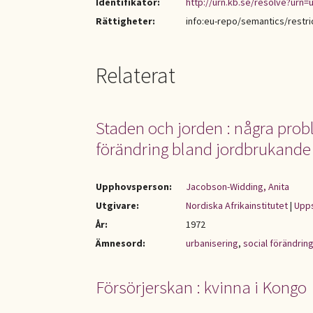
Identifikator:
http://urn.kb.se/resolve?urn=u
Rättigheter:
info:eu-repo/semantics/restr
Relaterat
Staden och jorden : några pro
förändring bland jordbrukande f
Upphovsperson:
Jacobson-Widding, Anita
Utgivare:
Nordiska Afrikainstitutet
|
Upps
År:
1972
Ämnesord:
urbanisering
,
social förändrin
Försörjerskan : kvinna i Kongo