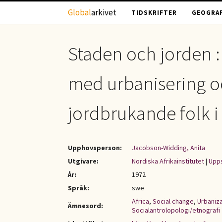
Hoppa till huvudinnehåll
Global
arkivet
TIDSKRIFTER
GEOGRAF
Staden och jorden 
med urbanisering o
jordbrukande folk i 
Upphovsperson:
Jacobson-Widding, Anita
Utgivare:
Nordiska Afrikainstitutet
|
Upps
År:
1972
Språk:
swe
Africa
,
Social change
,
Urbaniza
Ämnesord:
Socialantrolopologi/etnografi