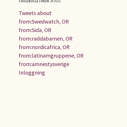
CHILEBULLETINEN
29 AUG
Tweets about
from:Swedwatch, OR
from:Sida, OR
from:raddabarnen, OR
from:nordicafrica, OR
from:latinamgruppene, OR
from:amnestysverige
Inloggning