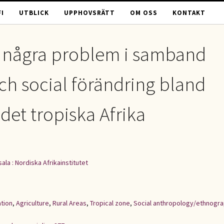
I
UTBLICK
UPPHOVSRÄTT
OM OSS
KONTAKT
: några problem i samband
ch social förändring bland
det tropiska Afrika
ala : Nordiska Afrikainstitutet
tion
,
Agriculture
,
Rural Areas
,
Tropical zone
,
Social anthropology/ethnogr