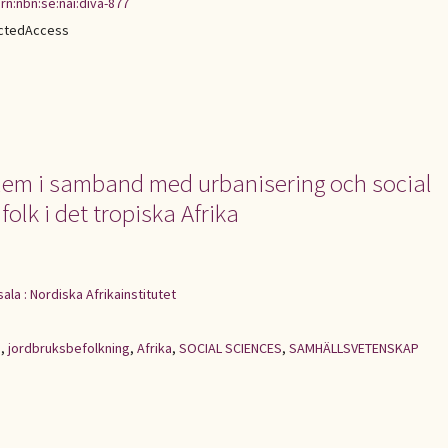
rn:nbn:se:nai:diva-877
ictedAccess
blem i samband med urbanisering och social
olk i det tropiska Afrika
ala : Nordiska Afrikainstitutet
g
,
jordbruksbefolkning
,
Afrika
,
SOCIAL SCIENCES
,
SAMHÄLLSVETENSKAP