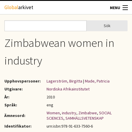
Hoppa till huvudinnehåll
Global
arkivet
MENU
TIDSKRIFTER
Sök
Sök
Sökformulär
GEOGRAFI
Zimbabwean women in
UTBLICK
industry
UPPHOVSRÄTT
Upphovspersoner:
Lagerström, Birgitta
|
Made, Patricia
OM OSS
Utgivare:
Nordiska Afrikainstitutet
År:
2010
KONTAKT
Språk:
eng
Women
,
industry
,
Zimbabwe
,
SOCIAL
Ämnesord:
SCIENCES
,
SAMHÄLLSVETENSKAP
Identifikator:
urn:isbn:978-91-633-7560-6