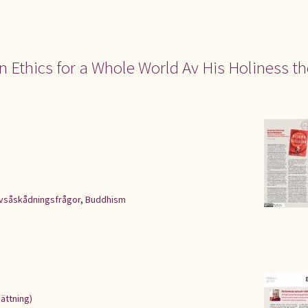
n Ethics for a Whole World Av His Holiness th
ivsåskådningsfrågor
,
Buddhism
ättning)