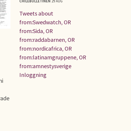
CHILEBULLETINEN
29 AUG
Tweets about
from:Swedwatch, OR
from:Sida, OR
from:raddabarnen, OR
from:nordicafrica, OR
from:latinamgruppene, OR
from:amnestysverige
Inloggning
ni
rade