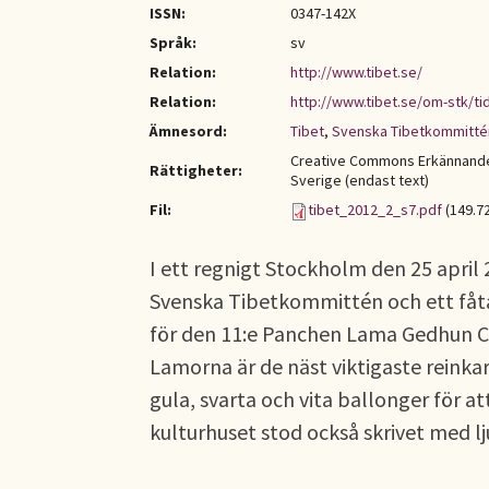
ISSN:
0347-142X
Språk:
sv
Relation:
http://www.tibet.se/
Relation:
http://www.tibet.se/om-stk/ti
Ämnesord:
Tibet
,
Svenska Tibetkommitté
Creative Commons Erkännande-
Rättigheter:
Sverige (endast text)
Fil:
tibet_2012_2_s7.pdf
(149.7
I ett regnigt Stockholm den 25 apr
Svenska Tibetkommittén och ett fåta
för den 11:e Panchen Lama Gedhun C
Lamorna är de näst viktigaste reinka
gula, svarta och vita ballonger för 
kulturhuset stod också skrivet med