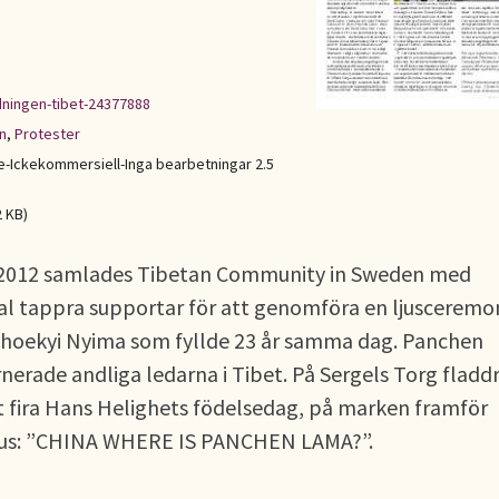
dningen-tibet-24377888
n
,
Protester
Ickekommersiell-Inga bearbetningar 2.5
2 KB)
il 2012 samlades Tibetan Community in Sweden med
l tappra supportar för att genomföra en ljusceremo
hoekyi Nyima som fyllde 23 år samma dag. Panchen
rnerade andliga ledarna i Tibet. På Sergels Torg fladd
att fira Hans Helighets födelsedag, på marken framför
 ljus: ”CHINA WHERE IS PANCHEN LAMA?”.