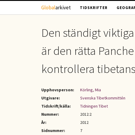
Hoppa till huvudinnehåll
Global
arkivet
TIDSKRIFTER
GEOGRAF
Den ständigt viktiga 
är den rätta Panche
kontrollera tibetan
Upphovsperson:
Körling, Mia
Utgivare:
Svenska Tibetkommittén
Tidskrift/källa:
Tidningen Tibet
Nummer:
2012:2
År:
2012
Sidnummer:
7