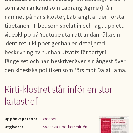
som även är känd som Labrang Jigme (från
namnet på hans kloster, Labrang), är den första
tibetanen i Tibet som spelat in och lagt upp ett
videoklipp på Youtube utan att undanhålla sin
identitet. I klippet ger han en detaljerad
beskrivning av hur han utsatts för tortyr i
fängelset och han beskriver även sin ångest över
den kinesiska politiken som förs mot Dalai Lama.
Kirti-klostret står inför en stor
katastrof
Upphovsperson:
Woeser
Utgivare:
Svenska Tibetkommittén