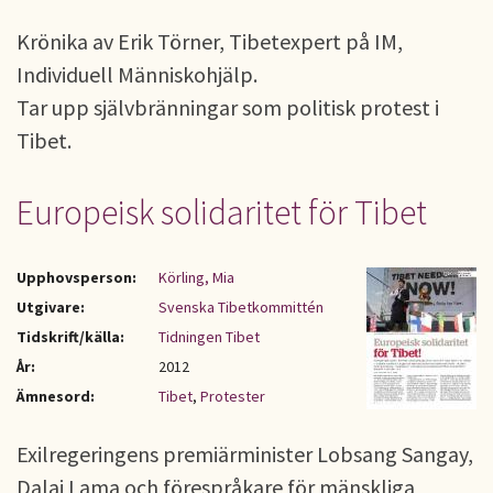
Krönika av Erik Törner, Tibetexpert på IM,
Individuell Människohjälp.
Tar upp självbränningar som politisk protest i
Tibet.
Europeisk solidaritet för Tibet
Upphovsperson:
Körling, Mia
Utgivare:
Svenska Tibetkommittén
Tidskrift/källa:
Tidningen Tibet
År:
2012
Ämnesord:
Tibet
,
Protester
Exilregeringens premiärminister Lobsang Sangay,
Dalai Lama och förespråkare för mänskliga