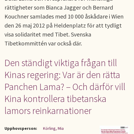
rättigheter som Bianca Jagger och Bernard
Kouchner samlades med 10 000 åskådare i Wien
den 26 maj 2012 på Heldenplatz för att tydligt
visa solidaritet med Tibet. Svenska
Tibetkommittén var också där.
Den ständigt viktiga frågan till
Kinas regering: Var är den rätta
Panchen Lama? – Och därför vill
Kina kontrollera tibetanska
lamors reinkarnationer
Upphovsperson:
Körling, Mia