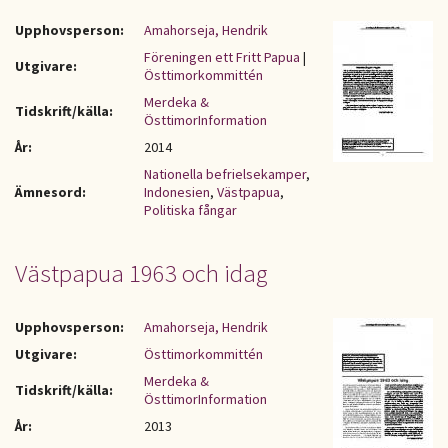
Upphovsperson:
Amahorseja, Hendrik
Föreningen ett Fritt Papua
|
Utgivare:
Östtimorkommittén
Merdeka &
Tidskrift/källa:
ÖsttimorInformation
År:
2014
Nationella befrielsekamper
,
Ämnesord:
Indonesien
,
Västpapua
,
Politiska fångar
Västpapua 1963 och idag
Upphovsperson:
Amahorseja, Hendrik
Utgivare:
Östtimorkommittén
Merdeka &
Tidskrift/källa:
ÖsttimorInformation
År:
2013