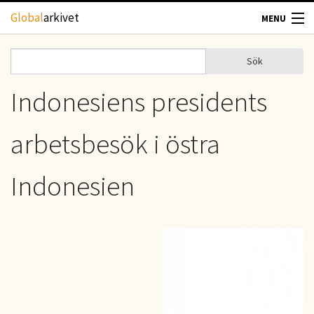
Hoppa till huvudinnehåll
Global
arkivet
MENU
TIDSKRIFTER
Sök
Sök
Sökformulär
GEOGRAFI
Indonesiens presidents
UTBLICK
arbetsbesök i östra
UPPHOVSRÄTT
Indonesien
OM OSS
KONTAKT