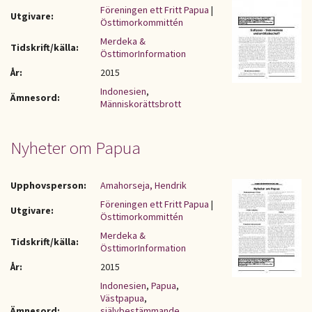
Föreningen ett Fritt Papua
|
Utgivare:
Östtimorkommittén
Merdeka &
Tidskrift/källa:
ÖsttimorInformation
År:
2015
Indonesien
,
Ämnesord:
Människorättsbrott
Nyheter om Papua
Upphovsperson:
Amahorseja, Hendrik
Föreningen ett Fritt Papua
|
Utgivare:
Östtimorkommittén
Merdeka &
Tidskrift/källa:
ÖsttimorInformation
År:
2015
Indonesien
,
Papua
,
Västpapua
,
Ämnesord:
självbestämmande
,