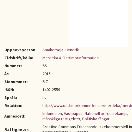
Upphovsperson:
Amahorseja, Hendrik
Tidskrift/källa:
Merdeka & ÖsttimorInformation
Nummer:
66
År:
2015
Sidnummer:
6-7
ISSN:
1402-2559
Språk:
sv
Relation:
http://www.osttimorkommitten.se/merdeka/merd
Indonesien
,
Västpapua
,
Nationell befrielsekamp
,
Ämnesord:
mänskliga rättigehter
,
Politiska fångar
Creative Commons Erkännande-Ickekommersiell-I
Rättigheter: