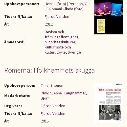
Upphovspersoner:
Henrik (foto)
|
Persson, Ola
|
É Romani Glinda (foto)
Tidskrift/källa:
Fjärde Världen
År:
2012
Rasism och
främlingsfientlighet
,
Ämnesord:
Minoritetskulturer
,
Kulturmöte och
kulturutbyte
,
Sverige
Romerna: I folkhemmets skugga
Upphovsperson:
Tiina, Shenon
Riwkin, Anna
|
Langhammer,
Medarbetare:
Björn
Utgivare:
Fjärde Världen
Tidskrift/källa:
Fjärde Världen
År:
2015