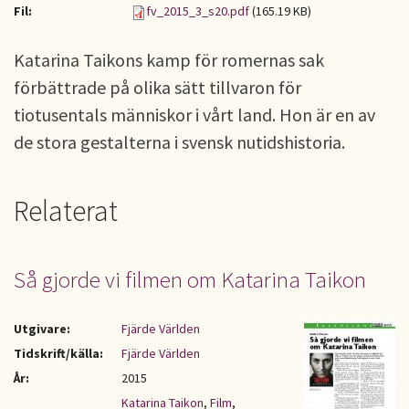
Fil:
fv_2015_3_s20.pdf
(165.19 KB)
Katarina Taikons kamp för romernas sak
förbättrade på olika sätt tillvaron för
tiotusentals människor i vårt land. Hon är en av
de stora gestalterna i svensk nutidshistoria.
Relaterat
Så gjorde vi filmen om Katarina Taikon
Utgivare:
Fjärde Världen
Tidskrift/källa:
Fjärde Världen
År:
2015
Katarina Taikon
,
Film
,