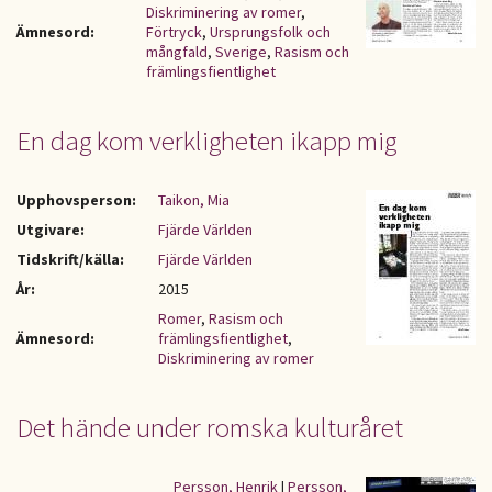
Diskriminering av romer
,
Ämnesord:
Förtryck
,
Ursprungsfolk och
mångfald
,
Sverige
,
Rasism och
främlingsfientlighet
En dag kom verkligheten ikapp mig
Upphovsperson:
Taikon, Mia
Utgivare:
Fjärde Världen
Tidskrift/källa:
Fjärde Världen
År:
2015
Romer
,
Rasism och
Ämnesord:
främlingsfientlighet
,
Diskriminering av romer
Det hände under romska kulturåret
Persson, Henrik
|
Persson,