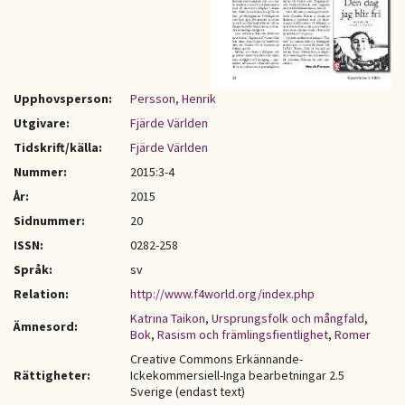
Upphovsperson:
Persson, Henrik
Utgivare:
Fjärde Världen
Tidskrift/källa:
Fjärde Världen
Nummer:
2015:3-4
År:
2015
Sidnummer:
20
ISSN:
0282-258
Språk:
sv
Relation:
http://www.f4world.org/index.php
Katrina Taikon
,
Ursprungsfolk och mångfald
,
Ämnesord:
Bok
,
Rasism och främlingsfientlighet
,
Romer
Creative Commons Erkännande-
Rättigheter:
Ickekommersiell-Inga bearbetningar 2.5
Sverige (endast text)