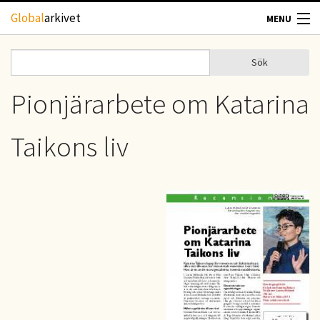
Hoppa till huvudinnehåll
Global
arkivet
MENU
TIDSKRIFTER
Sök
Sök
Sökformulär
GEOGRAFI
Pionjärarbete om Katarina
UTBLICK
Taikons liv
UPPHOVSRÄTT
OM OSS
KONTAKT