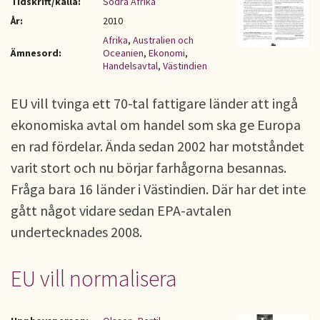
Tidskrift/källa:
Södra Afrika
År:
2010
Afrika
,
Australien och
Ämnesord:
Oceanien
,
Ekonomi
,
Handelsavtal
,
Västindien
EU vill tvinga ett 70-tal fattigare länder att ingå
ekonomiska avtal om handel som ska ge Europa
en rad fördelar. Ända sedan 2002 har motståndet
varit stort och nu börjar farhågorna besannas.
Fråga bara 16 länder i Västindien. Där har det inte
gått något vidare sedan EPA-avtalen
undertecknades 2008.
EU vill normalisera