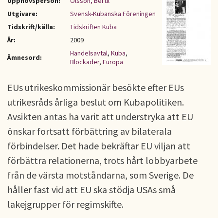
Upphovsperson:
Olsson, Bertil
Utgivare:
Svensk-Kubanska Föreningen
Tidskrift/källa:
Tidskriften Kuba
År:
2009
Handelsavtal
,
Kuba
,
Ämnesord:
Blockader
,
Europa
EUs utrikeskommissionär besökte efter EUs
utrikesråds årliga beslut om Kubapolitiken.
Avsikten antas ha varit att understryka att EU
önskar fortsatt förbättring av bilaterala
förbindelser. Det hade bekräftar EU viljan att
förbättra relationerna, trots hårt lobbyarbete
från de värsta motståndarna, som Sverige. De
håller fast vid att EU ska stödja USAs små
lakejgrupper för regimskifte.