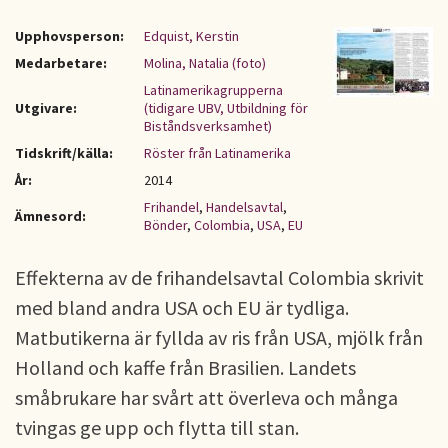
Upphovsperson:
Edquist, Kerstin
Medarbetare:
Molina, Natalia (foto)
Latinamerikagrupperna
Utgivare:
(tidigare UBV, Utbildning för
Biståndsverksamhet)
Tidskrift/källa:
Röster från Latinamerika
År:
2014
Frihandel
,
Handelsavtal
,
Ämnesord:
Bönder
,
Colombia
,
USA
,
EU
Effekterna av de frihandelsavtal Colombia skrivit
med bland andra USA och EU är tydliga.
Matbutikerna är fyllda av ris från USA, mjölk från
Holland och kaffe från Brasilien. Landets
småbrukare har svårt att överleva och många
tvingas ge upp och flytta till stan.