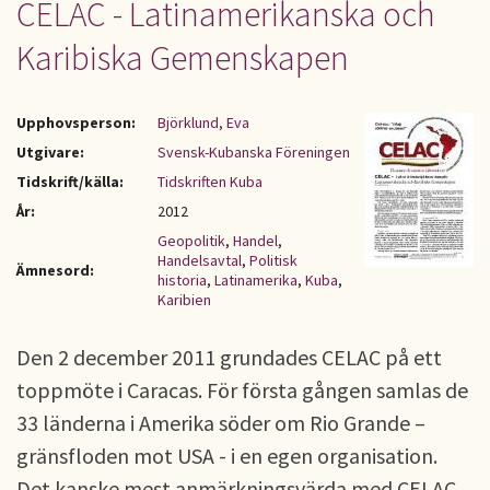
CELAC - Latinamerikanska och
Karibiska Gemenskapen
Upphovsperson:
Björklund, Eva
Utgivare:
Svensk-Kubanska Föreningen
Tidskrift/källa:
Tidskriften Kuba
År:
2012
Geopolitik
,
Handel
,
Handelsavtal
,
Politisk
Ämnesord:
historia
,
Latinamerika
,
Kuba
,
Karibien
Den 2 december 2011 grundades CELAC på ett
toppmöte i Caracas. För första gången samlas de
33 länderna i Amerika söder om Rio Grande –
gränsfloden mot USA - i en egen organisation.
Det kanske mest anmärkningsvärda med CELAC