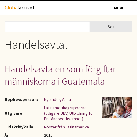
Hoppa till huvudinnehåll
Global
arkivet
MENU
TIDSKRIFTER
Sök
Sök
Sökformulär
GEOGRAFI
Handelsavtal
UTBLICK
Handelsavtalen som förgiftar
UPPHOVSRÄTT
människorna i Guatemala
OM OSS
Upphovsperson:
Nylander, Anna
KONTAKT
Latinamerikagrupperna
Utgivare:
(tidigare UBV, Utbildning för
Biståndsverksamhet)
Tidskrift/källa:
Röster från Latinamerika
År:
2015