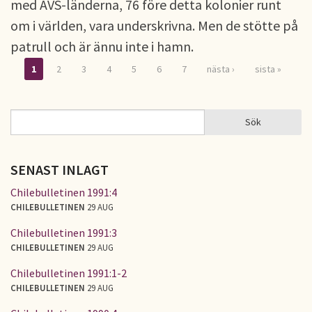
med AVS-länderna, 76 före detta kolonier runt
om i världen, vara underskrivna. Men de stötte på
patrull och är ännu inte i hamn.
1
2
3
4
5
6
7
nästa ›
sista »
Sidor
Sök
Sök
SÖKFORMULÄR
SENAST INLAGT
Chilebulletinen 1991:4
CHILEBULLETINEN
29 AUG
Chilebulletinen 1991:3
CHILEBULLETINEN
29 AUG
Chilebulletinen 1991:1-2
CHILEBULLETINEN
29 AUG