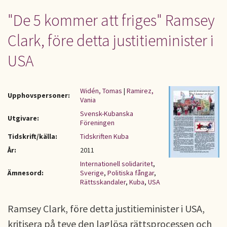
"De 5 kommer att friges" Ramsey
Clark, före detta justitieminister i
USA
Widén, Tomas
|
Ramirez,
Upphovspersoner:
Vania
Svensk-Kubanska
Utgivare:
Föreningen
Tidskrift/källa:
Tidskriften Kuba
År:
2011
Internationell solidaritet
,
Ämnesord:
Sverige
,
Politiska fångar
,
Rättsskandaler
,
Kuba
,
USA
Ramsey Clark, före detta justitieminister i USA,
kritisera på teve den laglösa rättsprocessen och