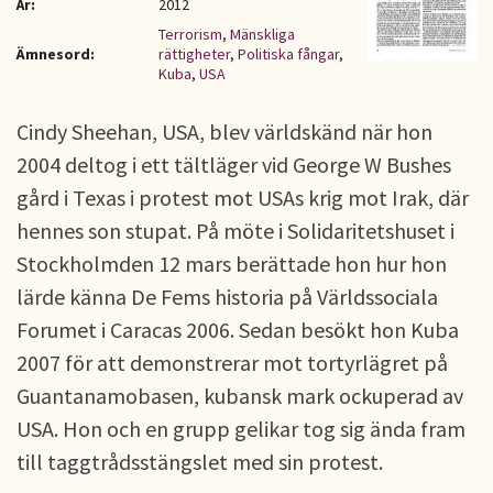
År:
2012
Terrorism
,
Mänskliga
Ämnesord:
rättigheter
,
Politiska fångar
,
Kuba
,
USA
Cindy Sheehan, USA, blev världskänd när hon
2004 deltog i ett tältläger vid George W Bushes
gård i Texas i protest mot USAs krig mot Irak, där
hennes son stupat. På möte i Solidaritetshuset i
Stockholmden 12 mars berättade hon hur hon
lärde känna De Fems historia på Världssociala
Forumet i Caracas 2006. Sedan besökt hon Kuba
2007 för att demonstrerar mot tortyrlägret på
Guantanamobasen, kubansk mark ockuperad av
USA. Hon och en grupp gelikar tog sig ända fram
till taggtrådsstängslet med sin protest.