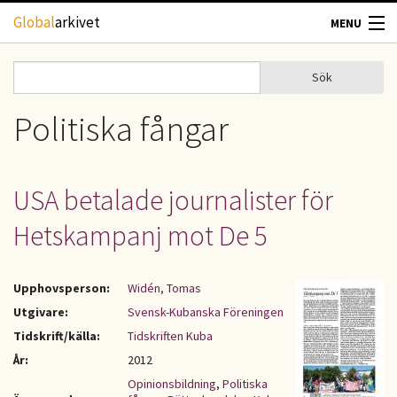
Hoppa till huvudinnehåll
Global
arkivet
MENU
TIDSKRIFTER
Sök
Sök
Sökformulär
GEOGRAFI
Politiska fångar
UTBLICK
USA betalade journalister för
UPPHOVSRÄTT
Hetskampanj mot De 5
OM OSS
Upphovsperson:
Widén, Tomas
KONTAKT
Utgivare:
Svensk-Kubanska Föreningen
Tidskrift/källa:
Tidskriften Kuba
År:
2012
Opinionsbildning
,
Politiska