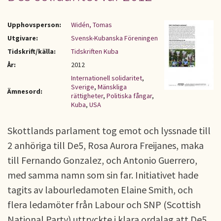
Upphovsperson:
Widén, Tomas
Utgivare:
Svensk-Kubanska Föreningen
Tidskrift/källa:
Tidskriften Kuba
År:
2012
Internationell solidaritet
,
Sverige
,
Mänskliga
Ämnesord:
rättigheter
,
Politiska fångar
,
Kuba
,
USA
Skottlands parlament tog emot och lyssnade till
2 anhöriga till De5, Rosa Aurora Freijanes, maka
till Fernando Gonzalez, och Antonio Guerrero,
med samma namn som sin far. Initiativet hade
tagits av labourledamoten Elaine Smith, och
flera ledamöter från Labour och SNP (Scottish
National Party) uttryckte i klara ordalag att De5