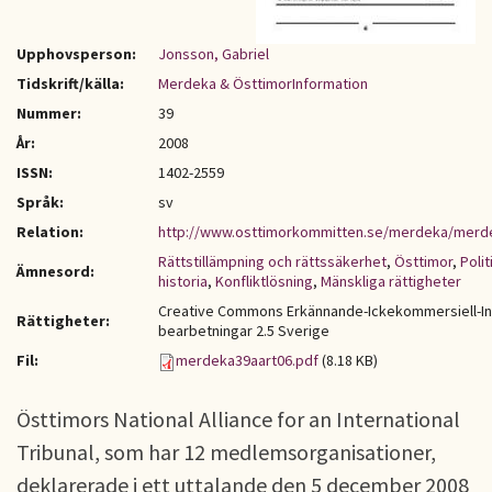
Upphovsperson:
Jonsson, Gabriel
Tidskrift/källa:
Merdeka & ÖsttimorInformation
Nummer:
39
År:
2008
ISSN:
1402-2559
Språk:
sv
Relation:
http://www.osttimorkommitten.se/merdeka/merd
Rättstillämpning och rättssäkerhet
,
Östtimor
,
Polit
Ämnesord:
historia
,
Konfliktlösning
,
Mänskliga rättigheter
Creative Commons Erkännande-Ickekommersiell-I
Rättigheter:
bearbetningar 2.5 Sverige
Fil:
merdeka39aart06.pdf
(8.18 KB)
Östtimors National Alliance for an International
Tribunal, som har 12 medlemsorganisationer,
deklarerade i ett uttalande den 5 december 2008