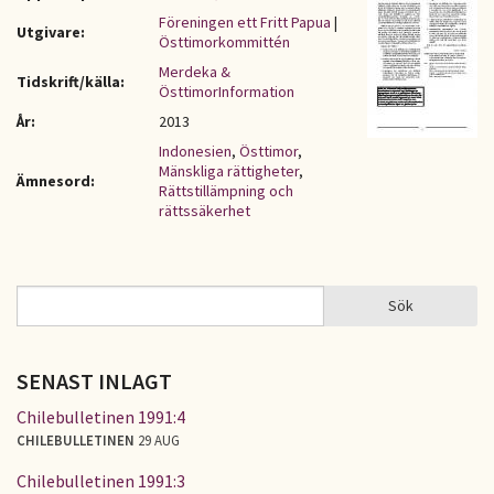
Föreningen ett Fritt Papua
|
Utgivare:
Östtimorkommittén
Merdeka &
Tidskrift/källa:
ÖsttimorInformation
År:
2013
Indonesien
,
Östtimor
,
Mänskliga rättigheter
,
Ämnesord:
Rättstillämpning och
rättssäkerhet
Sök
Sök
SÖKFORMULÄR
SENAST INLAGT
Chilebulletinen 1991:4
CHILEBULLETINEN
29 AUG
Chilebulletinen 1991:3