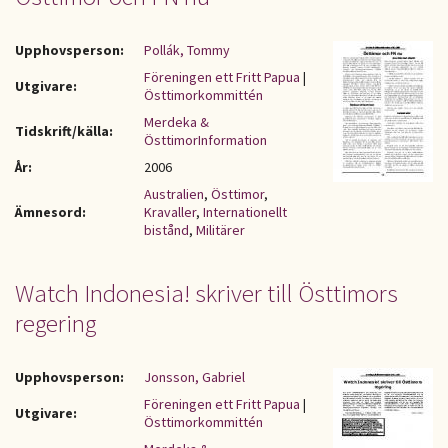
Upphovsperson:
Pollák, Tommy
Föreningen ett Fritt Papua
|
Utgivare:
Östtimorkommittén
Merdeka &
Tidskrift/källa:
ÖsttimorInformation
År:
2006
Australien
,
Östtimor
,
Ämnesord:
Kravaller
,
Internationellt
bistånd
,
Militärer
Watch Indonesia! skriver till Östtimors
regering
Upphovsperson:
Jonsson, Gabriel
Föreningen ett Fritt Papua
|
Utgivare:
Östtimorkommittén