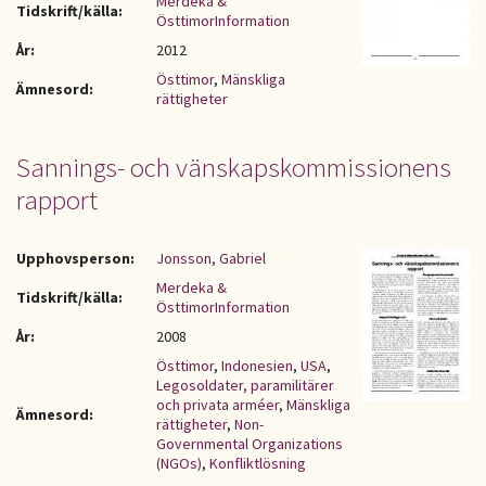
Merdeka &
Tidskrift/källa:
ÖsttimorInformation
År:
2012
Östtimor
,
Mänskliga
Ämnesord:
rättigheter
Sannings- och vänskapskommissionens
rapport
Upphovsperson:
Jonsson, Gabriel
Merdeka &
Tidskrift/källa:
ÖsttimorInformation
År:
2008
Östtimor
,
Indonesien
,
USA
,
Legosoldater, paramilitärer
och privata arméer
,
Mänskliga
Ämnesord:
rättigheter
,
Non-
Governmental Organizations
(NGOs)
,
Konfliktlösning