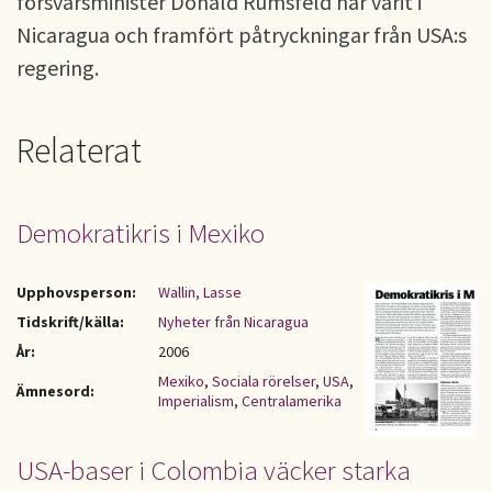
försvarsminister Donald Rumsfeld har varit i
Nicaragua och framfört påtryckningar från USA:s
regering.
Relaterat
Demokratikris i Mexiko
Upphovsperson:
Wallin, Lasse
Tidskrift/källa:
Nyheter från Nicaragua
År:
2006
Mexiko
,
Sociala rörelser
,
USA
,
Ämnesord:
Imperialism
,
Centralamerika
USA-baser i Colombia väcker starka