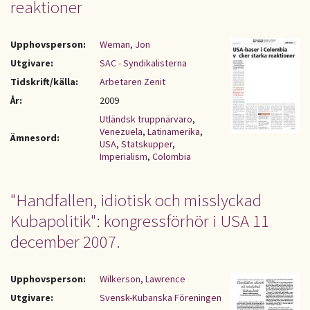
reaktioner
Upphovsperson:
Weman, Jon
Utgivare:
SAC - Syndikalisterna
Tidskrift/källa:
Arbetaren Zenit
År:
2009
Utländsk truppnärvaro
,
Venezuela
,
Latinamerika
,
Ämnesord:
USA
,
Statskupper
,
Imperialism
,
Colombia
"Handfallen, idiotisk och misslyckad
Kubapolitik": kongressförhör i USA 11
december 2007.
Upphovsperson:
Wilkerson, Lawrence
Utgivare:
Svensk-Kubanska Föreningen