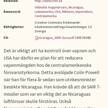
Relation:
http://www.vfsn.se
Utländsk truppnärvaro
,
Nicaragua
,
Ämnesord:
Latinamerika
,
USA
,
Militärer
,
Imperialism
,
Centralamerika
Creative Commons Erkännande-
Rättigheter:
Ickekommersiell-Inga bearbetningar 2.5
Sverige
Fil:
nicaragua_2005-2usa.pdf
(309.39 KB)
Det är viktigt att ha kontroll över vapnen och
USA har därför en plan för att reducera
vapenmängden hos de centralamerikanska
försvarsstyrkorna. Detta avslöjade Colin Powell
när han för flera år sedan som utrikesminister
besökte Nicaragua. Han krävde då att de SAM 7-
missiler som var en viktig del av Nicaraguas
luftförsvar skulle förstöras. Också