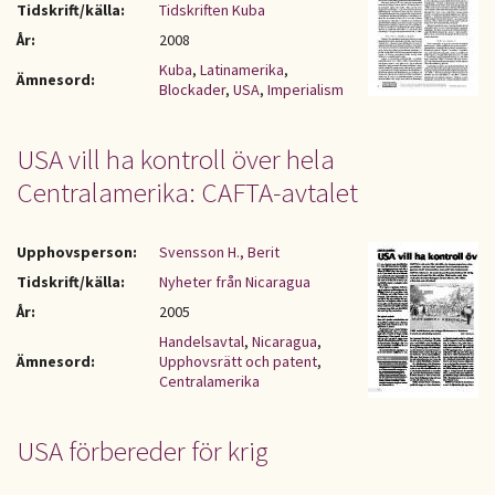
Tidskrift/källa:
Tidskriften Kuba
År:
2008
Kuba
,
Latinamerika
,
Ämnesord:
Blockader
,
USA
,
Imperialism
USA vill ha kontroll över hela
Centralamerika: CAFTA-avtalet
Upphovsperson:
Svensson H., Berit
Tidskrift/källa:
Nyheter från Nicaragua
År:
2005
Handelsavtal
,
Nicaragua
,
Ämnesord:
Upphovsrätt och patent
,
Centralamerika
USA förbereder för krig