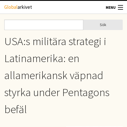
Hoppa till huvudinnehåll
Global
arkivet
MENU
TIDSKRIFTER
Sök
Sök
Sökformulär
GEOGRAFI
USA:s militära strategi i
UTBLICK
Latinamerika: en
UPPHOVSRÄTT
allamerikansk väpnad
OM OSS
styrka under Pentagons
KONTAKT
befäl