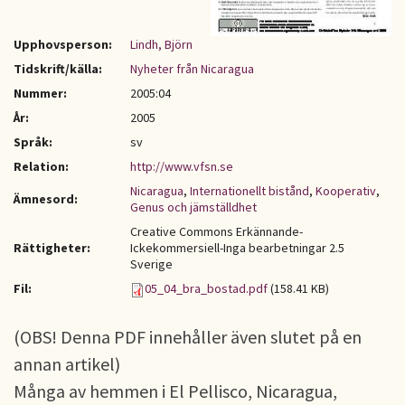
Upphovsperson:
Lindh, Björn
Tidskrift/källa:
Nyheter från Nicaragua
Nummer:
2005:04
År:
2005
Språk:
sv
Relation:
http://www.vfsn.se
Nicaragua
,
Internationellt bistånd
,
Kooperativ
,
Ämnesord:
Genus och jämställdhet
Creative Commons Erkännande-
Rättigheter:
Ickekommersiell-Inga bearbetningar 2.5
Sverige
Fil:
05_04_bra_bostad.pdf
(158.41 KB)
(OBS! Denna PDF innehåller även slutet på en
annan artikel)
Många av hemmen i El Pellisco, Nicaragua,