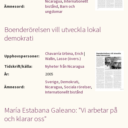
Nicaragua
,
Internationellt
Ämnesord:
bistånd
,
Barn och
ungdomar
Boenderörelsen vill utveckla lokal
demokrati
Chavarría Urbina, Erich
|
Upphovspersoner:
Wallin, Lasse (övers.)
Tidskrift/källa:
Nyheter från Nicaragua
År:
2005
Sverige
,
Demokrati
,
Ämnesord:
Nicaragua
,
Sociala rörelser
,
Internationellt bistånd
María Estabana Galeano: "Vi arbetar på
och klarar oss"