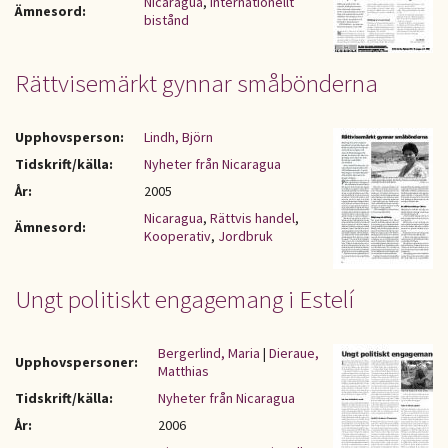
Nicaragua
,
Internationellt
Ämnesord:
bistånd
Rättvisemärkt gynnar småbönderna
Upphovsperson:
Lindh, Björn
Tidskrift/källa:
Nyheter från Nicaragua
År:
2005
Nicaragua
,
Rättvis handel
,
Ämnesord:
Kooperativ
,
Jordbruk
Ungt politiskt engagemang i Estelí
Bergerlind, Maria
|
Dieraue,
Upphovspersoner:
Matthias
Tidskrift/källa:
Nyheter från Nicaragua
År:
2006