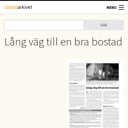
Hoppa till huvudinnehåll
Global
arkivet
MENU
TIDSKRIFTER
Sök
Sök
Sökformulär
GEOGRAFI
Lång väg till en bra bostad
UTBLICK
UPPHOVSRÄTT
OM OSS
KONTAKT