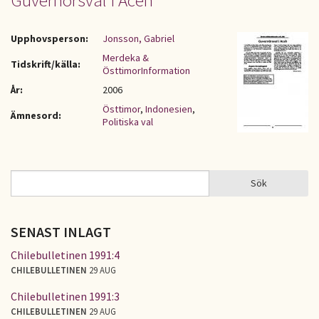
Guvernörsval i Aceh
Upphovsperson:
Jonsson, Gabriel
Merdeka &
Tidskrift/källa:
ÖsttimorInformation
År:
2006
Östtimor
,
Indonesien
,
Ämnesord:
Politiska val
Sök
Sök
SÖKFORMULÄR
SENAST INLAGT
Chilebulletinen 1991:4
CHILEBULLETINEN
29 AUG
Chilebulletinen 1991:3
CHILEBULLETINEN
29 AUG