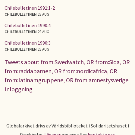
Chilebulletinen 1991:1-2
CHILEBULLETINEN
29 AUG
Chilebulletinen 1990:4
CHILEBULLETINEN
29 AUG
Chilebulletinen 1990:3
CHILEBULLETINEN
29 AUG
Tweets about from:Swedwatch, OR from:Sida, OR
from:raddabarnen, OR from:nordicafrica, OR
from:latinamgruppene, OR from:amnestysverige
Inloggning
Globalarkivet drivs av Världsbiblioteket i Solidaritetshuset i
Stockholm.
Läs mer
om oss eller
kontakta oss
.