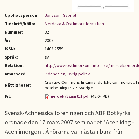
Upphovsperson:
Jonsson, Gabriel
Tidskrift/källa:
Merdeka & ÖsttimorInformation
Nummer:
32
År:
2007
ISSN:
1402-2559
Språk:
sv
Relation:
http://www.osttimorkommitten.se/merdeka/merd
Ämnesord:
Indonesien
,
Övrig politik
Creative Commons Erkännande-Ickekommersiell-I
Rättigheter:
bearbetningar 2.5 Sverige
Fil:
merdeka32aart11.pdf
(43.64 KB)
Svensk-Achnesiska föreningen och ABF Botkyrka
ordnade den 17 mars 2007 seminariet "Aceh idag -
Aceh imorgon". Åhörarna var nästan bara från