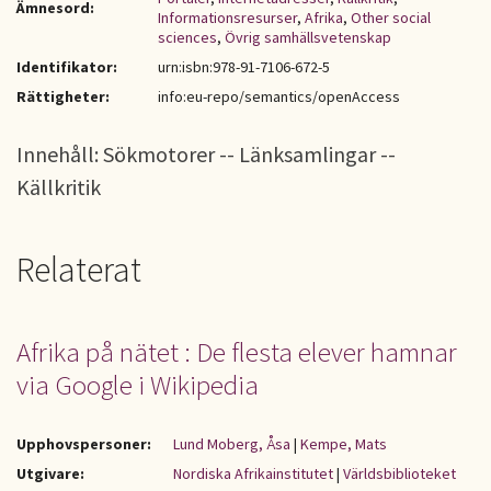
Ämnesord:
Informationsresurser
,
Afrika
,
Other social
sciences
,
Övrig samhällsvetenskap
Identifikator:
urn:isbn:978-91-7106-672-5
Rättigheter:
info:eu-repo/semantics/openAccess
Innehåll: Sökmotorer -- Länksamlingar --
Källkritik
Relaterat
Afrika på nätet : De flesta elever hamnar
via Google i Wikipedia
Upphovspersoner:
Lund Moberg, Åsa
|
Kempe, Mats
Utgivare:
Nordiska Afrikainstitutet
|
Världsbiblioteket