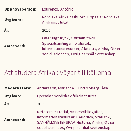
Upphovsperson:
Lourenço, António
Nordiska Afrikainstitutet
|
Uppsala : Nordiska
Utgivare:
Afrikainstitutet
År:
2010
Offentligt tryck
,
Officiellt tryck
,
Specialsamlingar i bibliotek
,
Ämnesord:
Informationsresurser
,
Statistik
,
Afrika
,
Other
social sciences
,
Övrig samhällsvetenskap
Att studera Afrika : vägar till källorna
Medarbetare:
Andersson, Marianne
|
Lund Moberg, Åsa
Utgivare:
Uppsala : Nordiska Afrikainstitutet
År:
2010
Referensmaterial
,
Ämnesbibliogafier
,
Informationsresurser
,
Periodika
,
Statistik
,
Ämnesord:
SAMHÄLLSVETENSKAP
,
Historia
,
Afrika
,
Other
social sciences
,
Övrig samhällsvetenskap