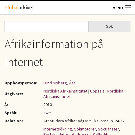
Hoppa till huvudinnehåll
Global
arkivet
MENU
TIDSKRIFTER
Sök
Sök
Sökformulär
GEOGRAFI
Afrikainformation på
UTBLICK
Internet
UPPHOVSRÄTT
Upphovsperson:
Lund Moberg, Åsa
OM OSS
Nordiska Afrikainstitutet
|
Uppsala : Nordiska
Utgivare:
Afrikainstitutet
KONTAKT
År:
2010
Språk:
swe
Relation:
Att studera Afrika : vägar till källorna, p. 24-32
Internetsökning
,
Sökmotorer
,
Söktjänster
,
Portaler
,
Internetadresser
,
Källkritik
,