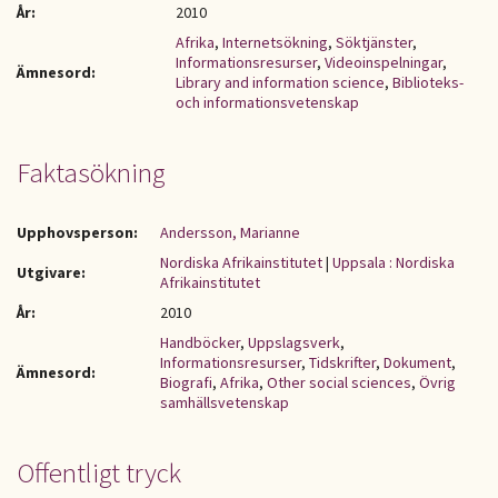
År:
2010
Afrika
,
Internetsökning
,
Söktjänster
,
Informationsresurser
,
Videoinspelningar
,
Ämnesord:
Library and information science
,
Biblioteks-
och informationsvetenskap
Faktasökning
Upphovsperson:
Andersson, Marianne
Nordiska Afrikainstitutet
|
Uppsala : Nordiska
Utgivare:
Afrikainstitutet
År:
2010
Handböcker
,
Uppslagsverk
,
Informationsresurser
,
Tidskrifter
,
Dokument
,
Ämnesord:
Biografi
,
Afrika
,
Other social sciences
,
Övrig
samhällsvetenskap
Offentligt tryck