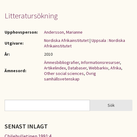
Litteratursökning
Upphovsperson:
Andersson, Marianne
Nordiska Afrikainstitutet
|
Uppsala : Nordiska
Utgivare:
Afrikainstitutet
År:
2010
Ämnesbibliografier
,
Informationsresurser
,
Artikelindex
,
Databaser
,
Webbarkiv
,
Afrika
,
Ämnesord:
Other social sciences
,
Övrig
samhällsvetenskap
Sök
Sök
SÖKFORMULÄR
SENAST INLAGT
Chilebulletinen 1991:4