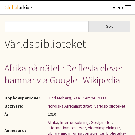
Hoppa till huvudinnehåll
Global
arkivet
MENU
TIDSKRIFTER
Sök
Sök
Sökformulär
GEOGRAFI
Världsbiblioteket
UTBLICK
Afrika på nätet : De flesta elever
UPPHOVSRÄTT
hamnar via Google i Wikipedia
OM OSS
Upphovspersoner:
Lund Moberg, Åsa
|
Kempe, Mats
KONTAKT
Utgivare:
Nordiska Afrikainstitutet
|
Världsbiblioteket
År:
2010
Afrika
,
Internetsökning
,
Söktjänster
,
Informationsresurser
,
Videoinspelningar
,
Ämnesord:
Library and information science
,
Biblioteks-