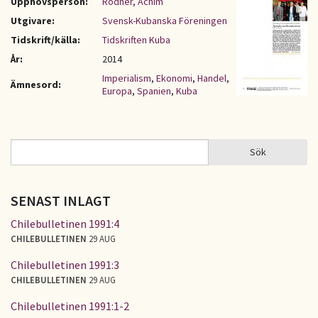
Upphovsperson:
Rödner, Achim
Utgivare:
Svensk-Kubanska Föreningen
Tidskrift/källa:
Tidskriften Kuba
År:
2014
Imperialism
,
Ekonomi
,
Handel
,
Ämnesord:
Europa
,
Spanien
,
Kuba
Sök
Sök
SÖKFORMULÄR
SENAST INLAGT
Chilebulletinen 1991:4
CHILEBULLETINEN
29 AUG
Chilebulletinen 1991:3
CHILEBULLETINEN
29 AUG
Chilebulletinen 1991:1-2