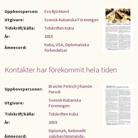
Upphovsperson:
Eva Björklund
Utgivare:
Svensk-Kubanska Föreningen
Tidskrift/källa:
Tidskriften Kuba
År:
2015
Kuba
,
USA
,
Diplomatiska
Ämnesord:
förbindelser
Kontakter har förekommit hela tiden
Braiche Petrich
|
Ramón
Upphovspersoner:
Parodi
Svensk-Kubanska
Utgivare:
Föreningen
Tidskrift/källa:
Tidskriften Kuba
År:
2015
Diplomati
,
Nationellt
Ämnesord:
självbestämmande
,