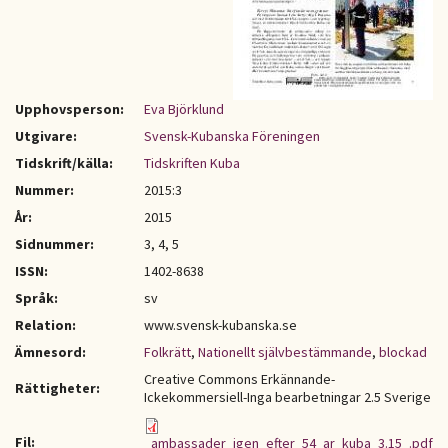
Upphovsperson:
Eva Björklund
Utgivare:
Svensk-Kubanska Föreningen
Tidskrift/källa:
Tidskriften Kuba
Nummer:
2015:3
År:
2015
Sidnummer:
3, 4, 5
ISSN:
1402-8638
Språk:
sv
Relation:
www.svensk-kubanska.se
Ämnesord:
Folkrätt
,
Nationellt självbestämmande
,
blockad
Creative Commons Erkännande-
Rättigheter:
Ickekommersiell-Inga bearbetningar 2.5 Sverige
Fil:
_ambassader_igen_efter_54_ar_kuba_3.15_.pdf