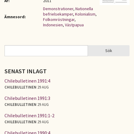
År:
2011
Demonstrationer
,
Nationella
befrielsekamper
,
Kolonialism
,
Ämnesord:
Folkomröstningar
,
Indonesien
,
Västpapua
Sök
Sök
SÖKFORMULÄR
SENAST INLAGT
Chilebulletinen 1991:4
CHILEBULLETINEN
29 AUG
Chilebulletinen 1991:3
CHILEBULLETINEN
29 AUG
Chilebulletinen 1991:1-2
CHILEBULLETINEN
29 AUG
Chilebulletinen 1990:4