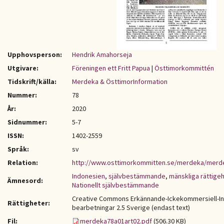
Upphovsperson:
Hendrik Amahorseja
Utgivare:
Föreningen ett Fritt Papua
|
Östtimorkommittén
Tidskrift/källa:
Merdeka & ÖsttimorInformation
Nummer:
78
År:
2020
Sidnummer:
5-7
ISSN:
1402-2559
Språk:
sv
Relation:
http://www.osttimorkommitten.se/merdeka/merd
Indonesien
,
självbestämmande
,
mänskliga rättigeh
Ämnesord:
Nationellt självbestämmande
Creative Commons Erkännande-Ickekommersiell-I
Rättigheter:
bearbetningar 2.5 Sverige (endast text)
Fil:
merdeka78a01art02.pdf
(506.30 KB)