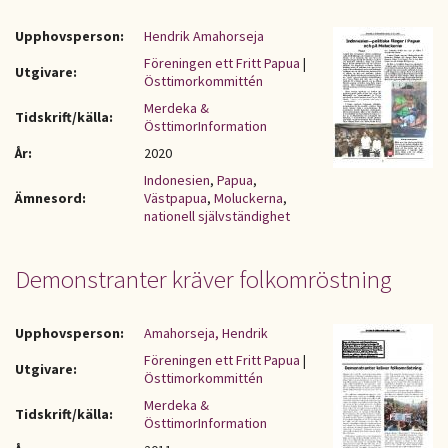
Upphovsperson:
Hendrik Amahorseja
Föreningen ett Fritt Papua
|
Utgivare:
Östtimorkommittén
Merdeka &
Tidskrift/källa:
ÖsttimorInformation
År:
2020
Indonesien
,
Papua
,
Ämnesord:
Västpapua
,
Moluckerna
,
nationell självständighet
Demonstranter kräver folkomröstning
Upphovsperson:
Amahorseja, Hendrik
Föreningen ett Fritt Papua
|
Utgivare:
Östtimorkommittén
Merdeka &
Tidskrift/källa:
ÖsttimorInformation