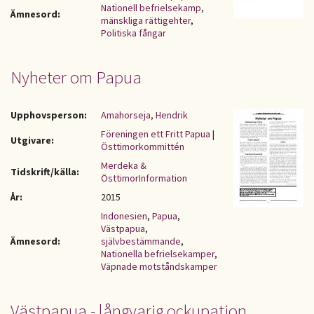
Nationell befrielsekamp
,
Ämnesord:
mänskliga rättigehter
,
Politiska fångar
Nyheter om Papua
Upphovsperson:
Amahorseja, Hendrik
Föreningen ett Fritt Papua
|
Utgivare:
Östtimorkommittén
Merdeka &
Tidskrift/källa:
ÖsttimorInformation
År:
2015
Indonesien
,
Papua
,
Västpapua
,
Ämnesord:
självbestämmande
,
Nationella befrielsekamper
,
Väpnade motståndskamper
Västpapua - långvarig ockupation