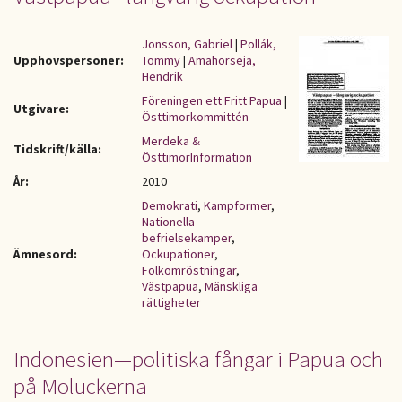
Jonsson, Gabriel
|
Pollák,
Upphovspersoner:
Tommy
|
Amahorseja,
Hendrik
Föreningen ett Fritt Papua
|
Utgivare:
Östtimorkommittén
Merdeka &
Tidskrift/källa:
ÖsttimorInformation
År:
2010
Demokrati
,
Kampformer
,
Nationella
befrielsekamper
,
Ämnesord:
Ockupationer
,
Folkomröstningar
,
Västpapua
,
Mänskliga
rättigheter
Indonesien—politiska fångar i Papua och
på Moluckerna