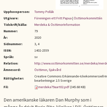
Upphovsperson:
Tommy Pollák
Utgivare:
Föreningen ett Fritt Papua
|
Östtimorkommittén
Tidskrift/källa:
Merdeka & ÖsttimorInformation
Nummer:
79
År:
2020
Sidnummer:
3, 4
ISSN:
1402-2559
Språk:
sv
Relation:
http://www.osttimorkommitten.se/merdeka/merd
Ämnesord:
Östtimor
,
Sjukvård
Creative Commons Erkännande-Ickekommersiell-I
Rättigheter:
bearbetningar 2.5 Sverige
Fil:
merdeka79aart02.pdf
(345.68 KB)
Den amerikanske läkaren Dan Murphy som i
många år drivit Bario Pite-kliniken i Dili, Östtimors