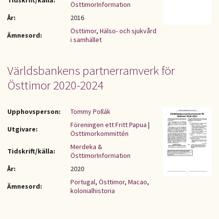
Tidskrift/källa:
ÖsttimorInformation
År:
2016
Östtimor
,
Hälso- och sjukvård
Ämnesord:
i samhället
Världsbankens partnerramverk för
Östtimor 2020-2024
Upphovsperson:
Tommy Pollák
Föreningen ett Fritt Papua
|
Utgivare:
Östtimorkommittén
Merdeka &
Tidskrift/källa:
ÖsttimorInformation
År:
2020
Portugal
,
Östtimor
,
Macao
,
Ämnesord:
kolonialhistoria