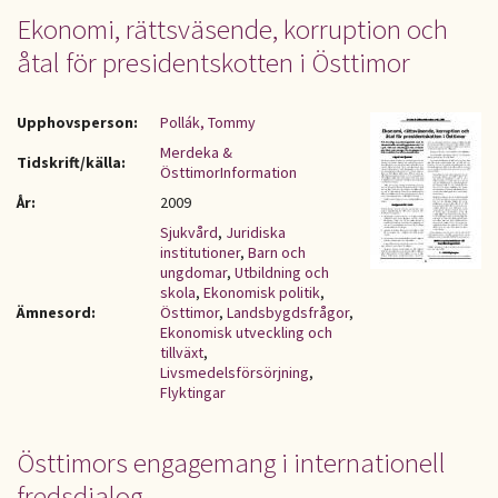
Ekonomi, rättsväsende, korruption och
åtal för presidentskotten i Östtimor
Upphovsperson:
Pollák, Tommy
Merdeka &
Tidskrift/källa:
ÖsttimorInformation
År:
2009
Sjukvård
,
Juridiska
institutioner
,
Barn och
ungdomar
,
Utbildning och
skola
,
Ekonomisk politik
,
Ämnesord:
Östtimor
,
Landsbygdsfrågor
,
Ekonomisk utveckling och
tillväxt
,
Livsmedelsförsörjning
,
Flyktingar
Östtimors engagemang i internationell
fredsdialog