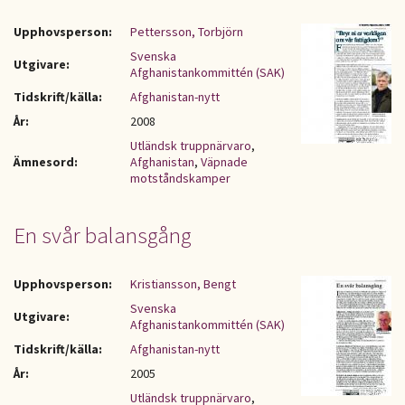
Upphovsperson:
Pettersson, Torbjörn
Svenska
Utgivare:
Afghanistankommittén (SAK)
Tidskrift/källa:
Afghanistan-nytt
År:
2008
Utländsk truppnärvaro
,
Ämnesord:
Afghanistan
,
Väpnade
motståndskamper
En svår balansgång
Upphovsperson:
Kristiansson, Bengt
Svenska
Utgivare:
Afghanistankommittén (SAK)
Tidskrift/källa:
Afghanistan-nytt
År:
2005
Utländsk truppnärvaro
,