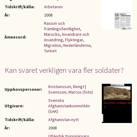
Tidskrift/källa:
Arbetaren
År:
2008
Rasism och
främlingsfientlighet
,
Marocko
,
Invandrare och
Ämnesord:
invandring
,
Flyktingar
,
Migration
,
Nederländerna
,
Turkiet
Kan svaret verkligen vara fler soldater?
Kristiansson, Bengt
|
Upphovspersoner:
Svensson, Marcus (foto)
Svenska
Utgivare:
Afghanistankommittén
(SAK)
Tidskrift/källa:
Afghanistan-nytt
År:
2008
Utländsk truppnärvaro
,