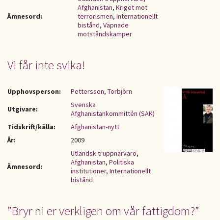
Afghanistan
,
Kriget mot
Ämnesord:
terrorismen
,
Internationellt
bistånd
,
Väpnade
motståndskamper
Vi får inte svika!
Upphovsperson:
Pettersson, Torbjörn
Svenska
Utgivare:
Afghanistankommittén (SAK)
Tidskrift/källa:
Afghanistan-nytt
År:
2009
Utländsk truppnärvaro
,
Afghanistan
,
Politiska
Ämnesord:
institutioner
,
Internationellt
bistånd
”Bryr ni er verkligen om vår fattigdom?”