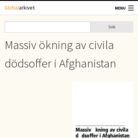
Hoppa till huvudinnehåll
Global
arkivet
MENU
TIDSKRIFTER
Sök
Sök
Sökformulär
GEOGRAFI
Massiv ökning av civila
UTBLICK
dödsoffer i Afghanistan
UPPHOVSRÄTT
OM OSS
KONTAKT