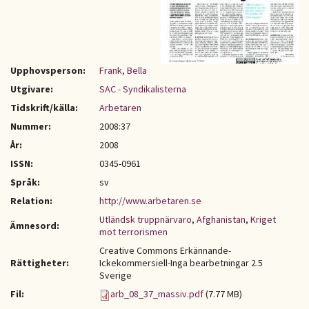
Upphovsperson:
Frank, Bella
Utgivare:
SAC - Syndikalisterna
Tidskrift/källa:
Arbetaren
Nummer:
2008:37
År:
2008
ISSN:
0345-0961
Språk:
sv
Relation:
http://www.arbetaren.se
Utländsk truppnärvaro
,
Afghanistan
,
Kriget
Ämnesord:
mot terrorismen
Creative Commons Erkännande-
Rättigheter:
Ickekommersiell-Inga bearbetningar 2.5
Sverige
Fil:
arb_08_37_massiv.pdf
(7.77 MB)