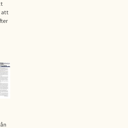
tt
 att
fter
rån