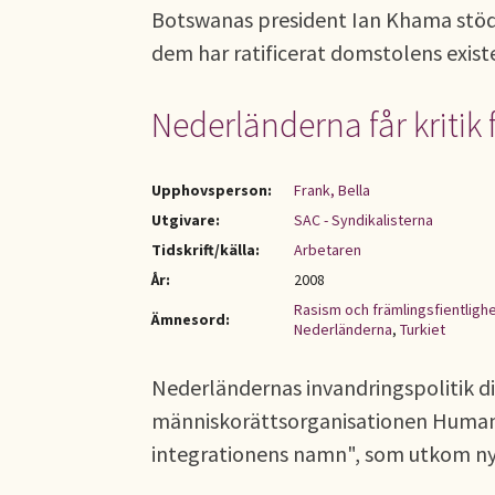
Botswanas president Ian Khama stöder
dem har ratificerat domstolens exist
Nederländerna får kritik 
Upphovsperson:
Frank, Bella
Utgivare:
SAC - Syndikalisterna
Tidskrift/källa:
Arbetaren
År:
2008
Rasism och främlingsfientligh
Ämnesord:
Nederländerna
,
Turkiet
Nederländernas invandringspolitik di
människorättsorganisationen Human 
integrationens namn", som utkom ny