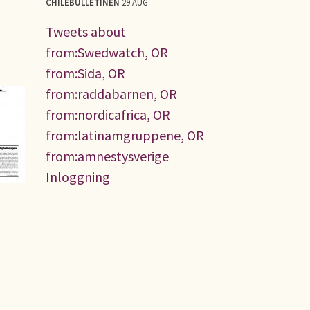
CHILEBULLETINEN
29 AUG
Tweets about
from:Swedwatch, OR
from:Sida, OR
from:raddabarnen, OR
from:nordicafrica, OR
from:latinamgruppene, OR
from:amnestysverige
Inloggning