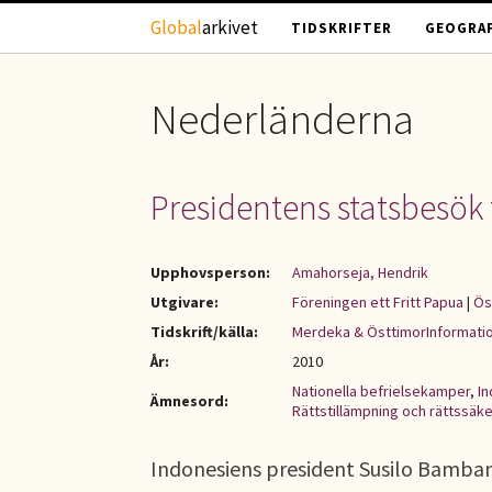
Hoppa till huvudinnehåll
Global
arkivet
TIDSKRIFTER
GEOGRAF
Nederländerna
Presidentens statsbesök t
Upphovsperson:
Amahorseja, Hendrik
Utgivare:
Föreningen ett Fritt Papua
|
Ös
Tidskrift/källa:
Merdeka & ÖsttimorInformati
År:
2010
Nationella befrielsekamper
,
I
Ämnesord:
Rättstillämpning och rättssäk
Indonesiens president Susilo Bamba