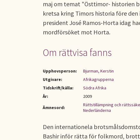
maj om temat "Östtimor- historien b
kretsa kring Timors historia före de
president José Ramos-Horta idag hade
mordförsöket mot Horta.
Om rättvisa fanns
Upphovsperson:
Bjurman, Kerstin
Utgivare:
Afrikagrupperna
Tidskrift/källa:
Södra Afrika
År:
2009
Rättstillämpning och rättssäk
Ämnesord:
Nederländerna
Den internationela brotsmålsdomstole
Bashir inför rätta för folkmord, brot