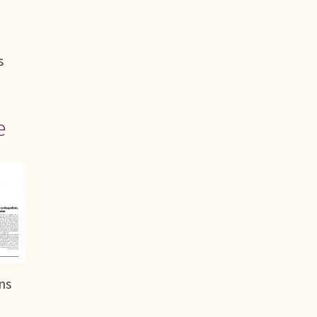
s
e
ns