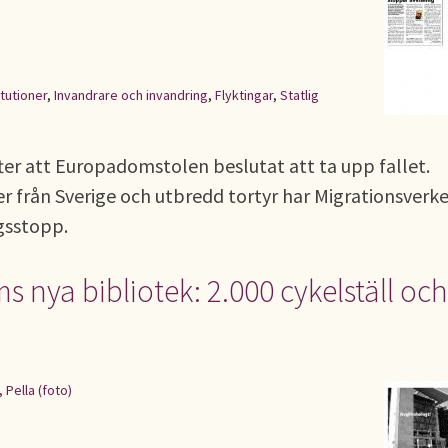
itutioner
,
Invandrare och invandring
,
Flyktingar
,
Statlig
fter att Europadomstolen beslutat att ta upp fallet.
er från Sverige och utbredd tortyr har Migrationsverk
ngsstopp.
s nya bibliotek: 2.000 cykelställ och
 Pella (foto)