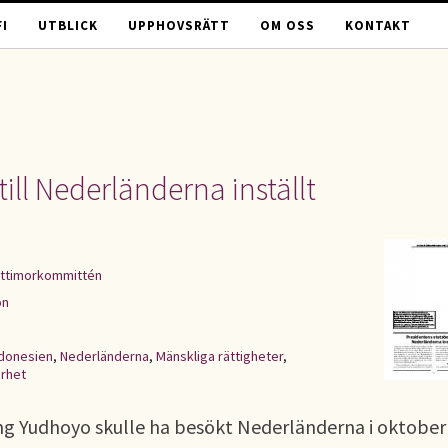
I
UTBLICK
UPPHOVSRÄTT
OM OSS
KONTAKT
ill Nederländerna inställt
ttimorkommittén
on
ndonesien
,
Nederländerna
,
Mänskliga rättigheter
,
erhet
ng Yudhoyo skulle ha besökt Nederländerna i oktober