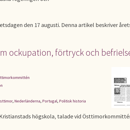
hetsdagen den 17 augusti. Denna artikel beskriver året
om ockupation, förtryck och befriels
ttimorkommittén
on
sttimor
,
Nederländerna
,
Portugal
,
Politisk historia
d Kristianstads högskola, talade vid Östtimorkommitté