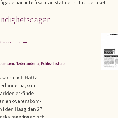
 vågade han inte åka utan ställde in statsbesöket.
tändighetsdagen
ttimorkommittén
on
ndonesien
,
Nederländerna
,
Politisk historia
ukarno och Hatta
derländerna, som
världen erkände
rrän en överenskom-
n i den Haag den 27
dska regeringen och