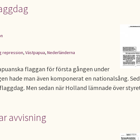
laggdag
on
ig repression
,
Västpapua
,
Nederländerna
apuanska flaggan för första gången under
dagen hade man även komponerat en nationalsång. Se
flaggdag. Men sedan när Holland lämnade över styret 
r avvisning