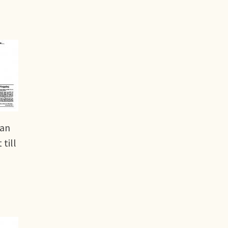
dan
till