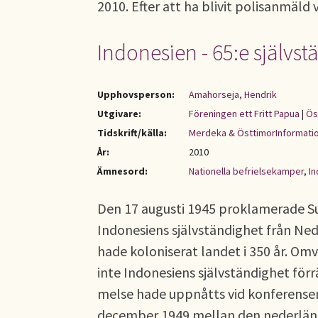
2010. Efter att ha blivit polisanmäld
Indonesien - 65:e självs
Upphovsperson:
Amahorseja, Hendrik
Utgivare:
Föreningen ett Fritt Papua
|
Ös
Tidskrift/källa:
Merdeka & ÖsttimorInformati
År:
2010
Ämnesord:
Nationella befrielsekamper
,
I
Den 17 augusti 1945 proklamerade S
Indonesiens självständighet från Ne
hade koloniserat landet i 350 år. Om
inte Indonesiens självständighet fö
melse hade uppnåtts vid konferense
december 1949 mellan den nederlän