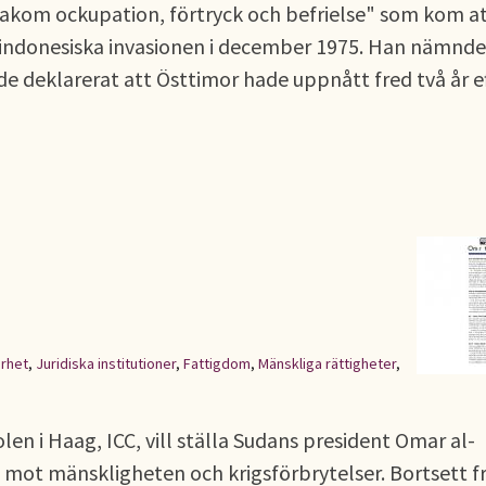
akom ockupation, förtryck och befrielse" som kom a
n indonesiska invasionen i december 1975. Han nämnde
 deklarerat att Östtimor hade uppnått fred två år e
erhet
,
Juridiska institutioner
,
Fattigdom
,
Mänskliga rättigheter
,
n i Haag, ICC, vill ställa Sudans president Omar al-
t mot mänskligheten och krigsförbrytelser. Bortsett f