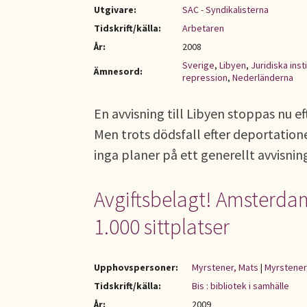
Utgivare:
SAC - Syndikalisterna
Tidskrift/källa:
Arbetaren
År:
2008
Sverige
,
Libyen
,
Juridiska inst
Ämnesord:
repression
,
Nederländerna
En avvisning till Libyen stoppas nu e
Men trots dödsfall efter deportation
inga planer på ett generellt avvisni
Avgiftsbelagt! Amsterdam
1.000 sittplatser
Upphovspersoner:
Myrstener, Mats
|
Myrstener,
Tidskrift/källa:
Bis : bibliotek i samhälle
År:
2009