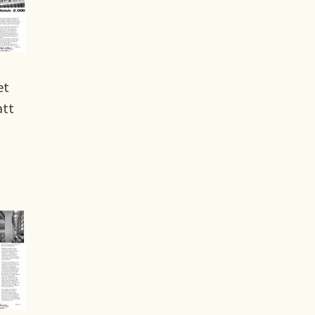
et
att