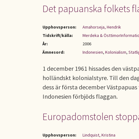
Det papuanska folkets f
Upphovsperson:
Amahorseja, Hendrik
Tidskrift/källa:
Merdeka & ÖsttimorInformati
År:
2006
Ämnesord:
Indonesien
,
Kolonialism
,
Statl
1 december 1961 hissades den västp
holländskt kolonialstyre. Till den 
dess är första december Västpapuas 
Indonesien förbjöds flaggan.
Europadomstolen stoppa
Upphovsperson:
Lindquist, Kristina