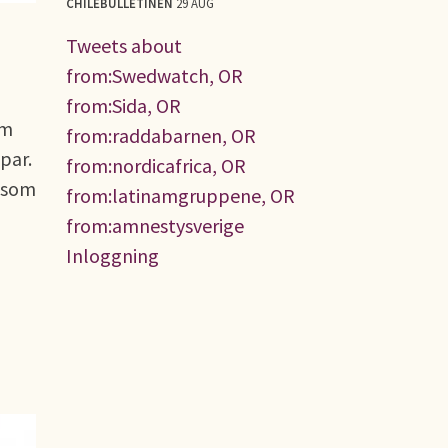
CHILEBULLETINEN
29 AUG
Tweets about
from:Swedwatch, OR
from:Sida, OR
om
from:raddabarnen, OR
par.
from:nordicafrica, OR
t som
from:latinamgruppene, OR
from:amnestysverige
Inloggning