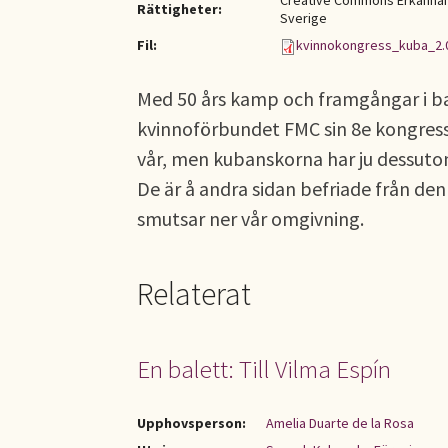
Creative Commons Erkännan
Rättigheter:
Sverige
Fil:
kvinnokongress_kuba_2.
Med 50 års kamp och framgångar i b
kvinnoförbundet FMC sin 8e kongres
vår, men kubanskorna har ju dessuto
De är å andra sidan befriade från d
smutsar ner vår omgivning.
Relaterat
En balett: Till Vilma Espín
Upphovsperson:
Amelia Duarte de la Rosa