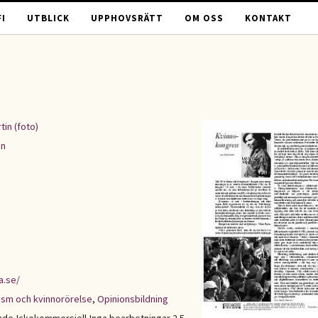
I
UTBLICK
UPPHOVSRÄTT
OM OSS
KONTAKT
tin (foto)
en
a.se/
ism och kvinnorörelse
,
Opinionsbildning