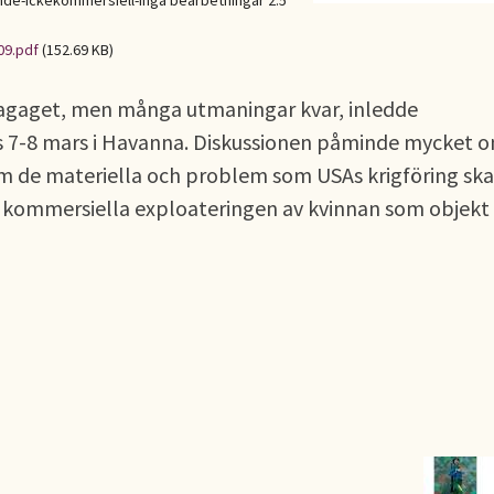
de-Ickekommersiell-Inga bearbetningar 2.5
09.pdf
(152.69 KB)
agaget, men många utmaningar kvar, inledde
s 7-8 mars i Havanna. Diskussionen påminde mycket 
m de materiella och problem som USAs krigföring ska
en kommersiella exploateringen av kvinnan som objek