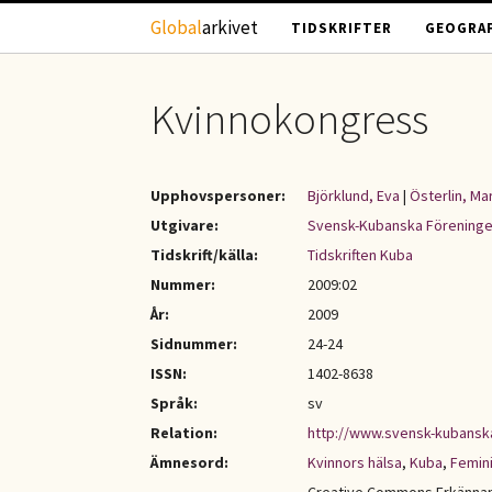
Hoppa till huvudinnehåll
Global
arkivet
TIDSKRIFTER
GEOGRAF
Kvinnokongress
Upphovspersoner:
Björklund, Eva
|
Österlin, Mar
Utgivare:
Svensk-Kubanska Förening
Tidskrift/källa:
Tidskriften Kuba
Nummer:
2009:02
År:
2009
Sidnummer:
24-24
ISSN:
1402-8638
Språk:
sv
Relation:
http://www.svensk-kubansk
Ämnesord:
Kvinnors hälsa
,
Kuba
,
Femin