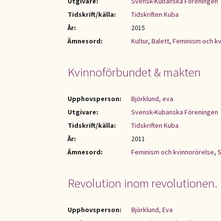
Utgivare:
Svensk-Kubanska Föreningen
Tidskrift/källa:
Tidskriften Kuba
År:
2015
Ämnesord:
Kultur
,
Balett
,
Feminism och kv
Kvinnoförbundet & makten
Upphovsperson:
Björklund, eva
Utgivare:
Svensk-Kubanska Föreningen
Tidskrift/källa:
Tidskriften Kuba
År:
2011
Ämnesord:
Feminism och kvinnorörelse
,
S
Revolution inom revolutionen.
Upphovsperson:
Björklund, Eva