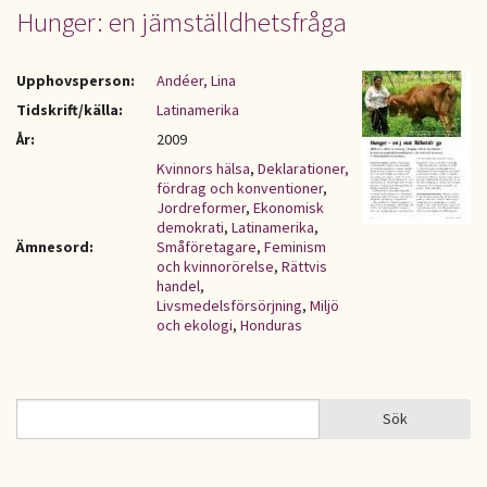
Hunger: en jämställdhetsfråga
Upphovsperson:
Andéer, Lina
Tidskrift/källa:
Latinamerika
År:
2009
Kvinnors hälsa
,
Deklarationer,
fördrag och konventioner
,
Jordreformer
,
Ekonomisk
demokrati
,
Latinamerika
,
Ämnesord:
Småföretagare
,
Feminism
och kvinnorörelse
,
Rättvis
handel
,
Livsmedelsförsörjning
,
Miljö
och ekologi
,
Honduras
Sök
Sök
SÖKFORMULÄR