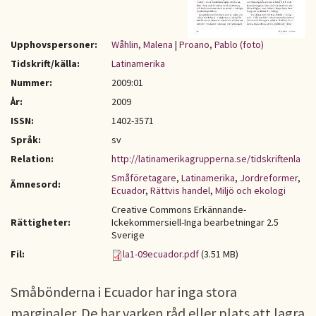
Upphovspersoner:
Wåhlin, Malena
|
Proano, Pablo (foto)
Tidskrift/källa:
Latinamerika
Nummer:
2009:01
År:
2009
ISSN:
1402-3571
Språk:
sv
Relation:
http://latinamerikagrupperna.se/tidskriftenla
Småföretagare
,
Latinamerika
,
Jordreformer
,
Ämnesord:
Ecuador
,
Rättvis handel
,
Miljö och ekologi
Creative Commons Erkännande-
Rättigheter:
Ickekommersiell-Inga bearbetningar 2.5
Sverige
Fil:
la1-09ecuador.pdf
(3.51 MB)
Småbönderna i Ecuador har inga stora
marginaler. De har varken råd eller plats att lagra