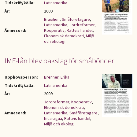
Tidskrift/källa:
Latinamerika
År:
2009
Brasilien
,
Småföretagare
,
Latinamerika
,
Jordreformer
,
Ämnesord:
Kooperativ
,
Rättvis handel
,
Ekonomisk demokrati
,
Miljö
och ekologi
IMF-lån blev bakslag för småbönder
Upphovsperson:
Brenner, Erika
Tidskrift/källa:
Latinamerika
År:
2009
Jordreformer
,
Kooperativ
,
Ekonomisk demokrati
,
Ämnesord:
Latinamerika
,
Småföretagare
,
Nicaragua
,
Rättvis handel
,
Miljö och ekologi