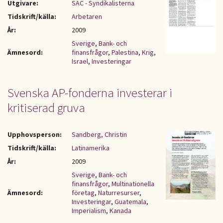
Utgivare:
SAC - Syndikalisterna
Tidskrift/källa:
Arbetaren
År:
2009
Sverige
,
Bank- och
Ämnesord:
finansfrågor
,
Palestina
,
Krig
,
Israel
,
Investeringar
Svenska AP-fonderna investerar i
kritiserad gruva
Upphovsperson:
Sandberg, Christin
Tidskrift/källa:
Latinamerika
År:
2009
Sverige
,
Bank- och
finansfrågor
,
Multinationella
Ämnesord:
företag
,
Naturresurser
,
Investeringar
,
Guatemala
,
Imperialism
,
Kanada