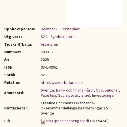
Upphovsperson:
Holmbäck, Christopher
Utgivare:
SAC - Syndikalisterna
Tidskrift/källa:
Arbetaren
Nummer:
2009:37
År:
2009
ISSN:
0345-0961
Språk:
sv
Relation:
http://www.arbetaren.se
Sverige
,
Bank- och finansfrågor
,
Ockupationer
,
Ämnesord:
Palestina
,
Socialpolitik
,
Israel
,
Investeringar
Creative Commons Erkännande-
Rättigheter:
Ickekommersiell-Inga bearbetningar 2.5
Sverige
Fil:
arb37pensionspengar.pdf
(287.94 KB)