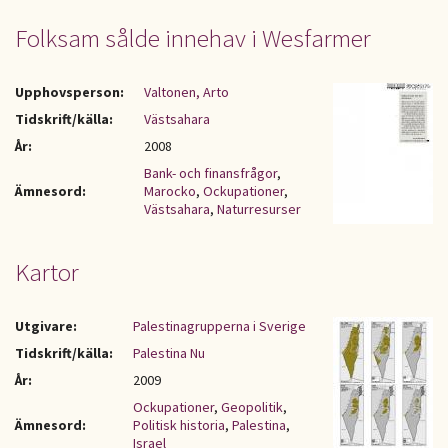
Folksam sålde innehav i Wesfarmer
Upphovsperson:
Valtonen, Arto
Tidskrift/källa:
Västsahara
År:
2008
Bank- och finansfrågor
,
Ämnesord:
Marocko
,
Ockupationer
,
Västsahara
,
Naturresurser
Kartor
Utgivare:
Palestinagrupperna i Sverige
Tidskrift/källa:
Palestina Nu
År:
2009
Ockupationer
,
Geopolitik
,
Ämnesord:
Politisk historia
,
Palestina
,
Israel