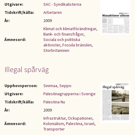
Utgivare:
SAC - Syndikalisterna
Tidskrift/källa:
Arbetaren
År:
2009
Klimat och klimatförändringar
,
Bank- och finansfrågor
,
Ämnesord:
Sociala och politiska
aktivister
,
Fossila bränslen
,
Storbritannien
Illegal spårväg
Upphovsperson:
Sinimaa, Seppo
Utgivare:
Palestinagrupperna i Sverige
Tidskrift/källa:
Palestina Nu
År:
2009
Infrastruktur
,
Ockupationer
,
Ämnesord:
Kolonialism
,
Palestina
,
Israel
,
Transporter