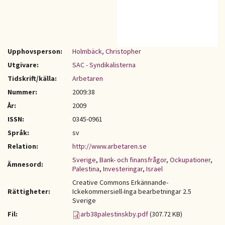
Upphovsperson:
Holmbäck, Christopher
Utgivare:
SAC - Syndikalisterna
Tidskrift/källa:
Arbetaren
Nummer:
2009:38
År:
2009
ISSN:
0345-0961
Språk:
sv
Relation:
http://www.arbetaren.se
Sverige
,
Bank- och finansfrågor
,
Ockupationer
,
Ämnesord:
Palestina
,
Investeringar
,
Israel
Creative Commons Erkännande-
Rättigheter:
Ickekommersiell-Inga bearbetningar 2.5
Sverige
Fil:
arb38palestinskby.pdf
(307.72 KB)