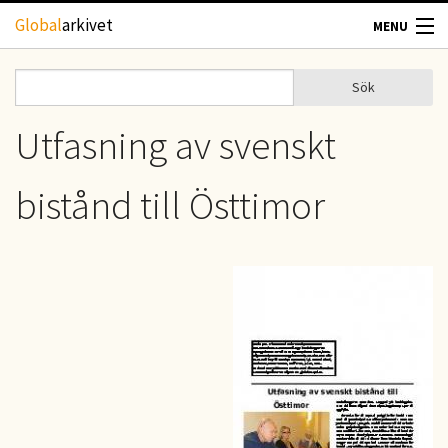
Hoppa till huvudinnehåll
Global
arkivet
MENU
TIDSKRIFTER
Sök
Sök
Sökformulär
GEOGRAFI
Utfasning av svenskt
UTBLICK
bistånd till Östtimor
UPPHOVSRÄTT
OM OSS
KONTAKT