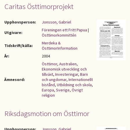
Caritas Östtimorprojekt
Upphovsperson:
Jonsson, Gabriel
Föreningen ett Fritt Papua
|
Utgivare:
Östtimorkommittén
Merdeka &
Tidskrift/källa:
ÖsttimorInformation
År:
2004
Östtimor
,
Australien
,
Ekonomisk utveckling och
tillväxt
,
Investeringar
,
Barn
Ämnesord:
och ungdomar
,
Internationellt
bistånd
,
Utbildning och skola
,
Europa
,
Sverige
,
Övrigt
religion
Riksdagsmotion om Östtimor
Upphovsperson:
Jonsson, Gabriel