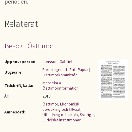
perioden.
Relaterat
Besök i Östtimor
Upphovsperson:
Jonsson, Gabriel
Föreningen ett Fritt Papua
|
Utgivare:
Östtimorkommittén
Merdeka &
Tidskrift/källa:
ÖsttimorInformation
År:
2013
Östtimor
,
Ekonomisk
utveckling och tillväxt
,
Ämnesord:
Utbildning och skola
,
Sverige
,
Juridiska institutioner