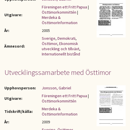
Föreningen ett Fritt Papua
|
Östtimorkommittén
|
Utgivare:
Merdeka &
ÖsttimorInformation
År:
2005
Sverige
,
Demokrati
,
Östtimor
,
Ekonomisk
Ämnesord:
utveckling och tillväxt
,
Internationellt bistånd
Utvecklingssamarbete med Östtimor
Upphovsperson:
Jonsson, Gabriel
Föreningen ett Fritt Papua
|
Utgivare:
Östtimorkommittén
Merdeka &
Tidskrift/källa:
ÖsttimorInformation
År:
2009
Sverige
,
Östtimor
,