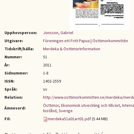
Upphovsperson:
Jonsson, Gabriel
Utgivare:
Föreningen ett Fritt Papua
|
Östtimorkommittén
Tidskrift/källa:
Merdeka & ÖsttimorInformation
Nummer:
51
År:
2011
Sidnummer:
1-8
ISSN:
1402-2559
Språk:
sv
Relation:
http://www.osttimorkommitten.se/merdeka/merd
Östtimor
,
Ekonomisk utveckling och tillväxt
,
Interna
Ämnesord:
bistånd
,
Sverige
Fil:
merdeka51a01art01.pdf
(5.44 MB)