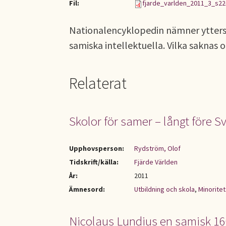
Fil:
fjarde_varlden_2011_3_s22
Nationalencyklopedin nämner ytters
samiska intellektuella. Vilka saknas 
Relaterat
Skolor för samer – långt före S
Upphovsperson:
Rydström, Olof
Tidskrift/källa:
Fjärde Världen
År:
2011
Ämnesord:
Utbildning och skola
,
Minoritet
Nicolaus Lundius en samisk 160