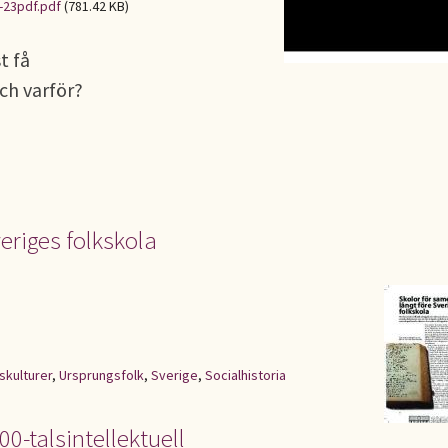
-23pdf.pdf
(781.42 KB)
t få
och varför?
veriges folkskola
skulturer
,
Ursprungsfolk
,
Sverige
,
Socialhistoria
0-talsintellektuell