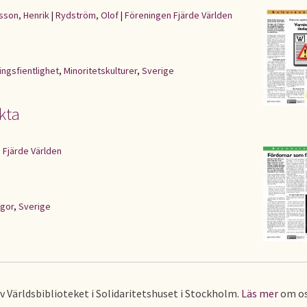
sson, Henrik
|
Rydström, Olof
|
Föreningen Fjärde Världen
ingsfientlighet
,
Minoritetskulturer
,
Sverige
kta
 Fjärde Världen
ågor
,
Sverige
av Världsbiblioteket i Solidaritetshuset i Stockholm.
Läs mer
om os