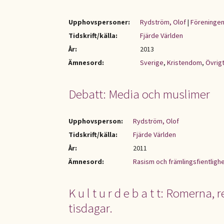
Upphovspersoner:
Rydström, Olof
|
Föreningen
Tidskrift/källa:
Fjärde Världen
År:
2013
Ämnesord:
Sverige
,
Kristendom
,
Övrigt
Debatt: Media och muslimer
Upphovsperson:
Rydström, Olof
Tidskrift/källa:
Fjärde Världen
År:
2011
Ämnesord:
Rasism och främlingsfientligh
K u l t u r d e b a t t: Romerna,
tisdagar.