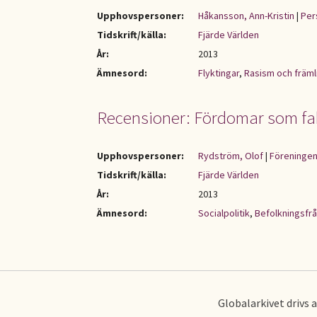
Upphovspersoner:
Håkansson, Ann-Kristin
|
Per
Tidskrift/källa:
Fjärde Världen
År:
2013
Ämnesord:
Flyktingar
,
Rasism och främl
Recensioner: Fördomar som fa
Upphovspersoner:
Rydström, Olof
|
Föreningen
Tidskrift/källa:
Fjärde Världen
År:
2013
Ämnesord:
Socialpolitik
,
Befolkningsfr
Globalarkivet drivs 