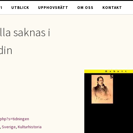
I
UTBLICK
UPPHOVSRÄTT
OM OSS
KONTAKT
la saknas i
din
.php?s=tidningen
,
Sverige
,
Kulturhistoria