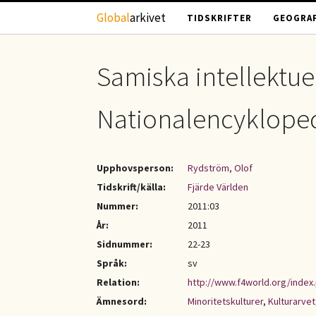
Hoppa till huvudinnehåll
Global
arkivet
TIDSKRIFTER
GEOGRAF
Samiska intellektuel
Nationalencyklope
Upphovsperson:
Rydström, Olof
Tidskrift/källa:
Fjärde Världen
Nummer:
2011:03
År:
2011
Sidnummer:
22-23
Språk:
sv
Relation:
http://www.f4world.org/index
Ämnesord:
Minoritetskulturer
,
Kulturarvet