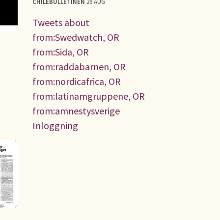
CHILEBULLETINEN
29 AUG
Tweets about
from:Swedwatch, OR
from:Sida, OR
from:raddabarnen, OR
from:nordicafrica, OR
from:latinamgruppene, OR
from:amnestysverige
Inloggning