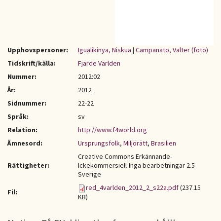
Upphovspersoner:
Igualikinya, Niskua
|
Campanato, Valter (foto)
Tidskrift/källa:
Fjärde Världen
Nummer:
2012:02
År:
2012
Sidnummer:
22-22
Språk:
sv
Relation:
http://www.f4world.org
Ämnesord:
Ursprungsfolk
,
Miljörätt
,
Brasilien
Creative Commons Erkännande-
Rättigheter:
Ickekommersiell-Inga bearbetningar 2.5
Sverige
red_4varlden_2012_2_s22a.pdf
(237.15
Fil:
KB)