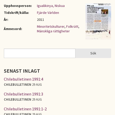
Upphovsperson:
Igualikinya, Niskua
Tidskrift/källa:
Fjärde Världen
År:
2011
Minoritetskulturer
,
Folkrätt
,
Ämnesord:
Mänskliga rättigheter
Sök
Sök
SÖKFORMULÄR
SENAST INLAGT
Chilebulletinen 1991:4
CHILEBULLETINEN
29 AUG
Chilebulletinen 1991:3
CHILEBULLETINEN
29 AUG
Chilebulletinen 1991:1-2
CHILEBULLETINEN
29 AUG