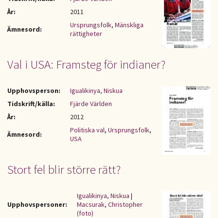
År:
2011
Ursprungsfolk
,
Mänskliga
Ämnesord:
rättigheter
Val i USA: Framsteg för indianer?
Upphovsperson:
Igualikinya, Niskua
Tidskrift/källa:
Fjärde Världen
År:
2012
Politiska val
,
Ursprungsfolk
,
Ämnesord:
USA
Stort fel blir större rätt?
Igualikinya, Niskua
|
Upphovspersoner:
Macsurak, Christopher
(foto)