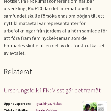
Notiser. På FN: klimatkonferens om hållbar
utveckling, Rio+20,där det internationella
samfundet skulle försöka enas om början till ett
nytt klimatavtal var representanter för
urbefolkningar från jordens alla hörn samlade för
att föra fram fem nyckel-teman som de
hoppades skulle bli en del av det första utkastet
av avtalet.
Relaterat
Ursprungsfolk i FN: Visst går det framåt
Upphovsperson:
Igualikinya, Niskua
Tidskrift/källa:
Fjärde Världen