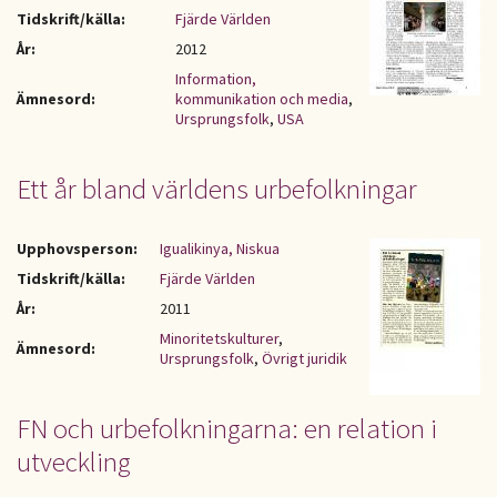
Tidskrift/källa:
Fjärde Världen
År:
2012
Information,
Ämnesord:
kommunikation och media
,
Ursprungsfolk
,
USA
Ett år bland världens urbefolkningar
Upphovsperson:
Igualikinya, Niskua
Tidskrift/källa:
Fjärde Världen
År:
2011
Minoritetskulturer
,
Ämnesord:
Ursprungsfolk
,
Övrigt juridik
FN och urbefolkningarna: en relation i
utveckling