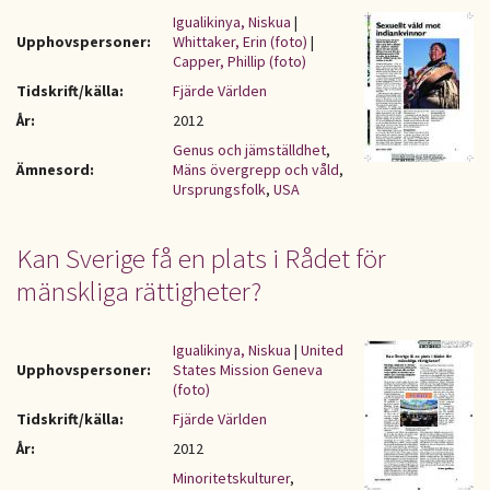
Igualikinya, Niskua
|
Upphovspersoner:
Whittaker, Erin (foto)
|
Capper, Phillip (foto)
Tidskrift/källa:
Fjärde Världen
År:
2012
Genus och jämställdhet
,
Ämnesord:
Mäns övergrepp och våld
,
Ursprungsfolk
,
USA
Kan Sverige få en plats i Rådet för
mänskliga rättigheter?
Igualikinya, Niskua
|
United
Upphovspersoner:
States Mission Geneva
(foto)
Tidskrift/källa:
Fjärde Världen
År:
2012
Minoritetskulturer
,