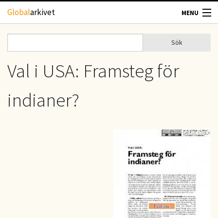
Hoppa till huvudinnehåll
Global
arkivet
MENU
TIDSKRIFTER
Sök
Sök
Sökformulär
GEOGRAFI
Val i USA: Framsteg för
UTBLICK
indianer?
UPPHOVSRÄTT
OM OSS
KONTAKT