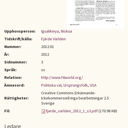
Upphovsperson:
Igualikinya, Niskua
Tidskrift/källa:
Fjärde Världen
Nummer:
2012:01
År:
2012
Sidnummer:
3
Språk:
sv
Relation:
http://www.f4world.org/
Ämnesord:
Politiska val
,
Ursprungsfolk
,
USA
Creative Commons Erkännande-
Rättigheter:
Ickekommersiell-Inga bearbetningar 2.5
Sverige
Fil:
fjarde_varlden_2012_1_s3.pdf
(170.98 KB)
Ledare