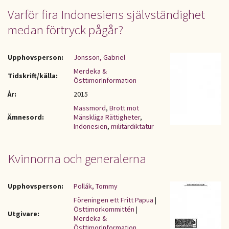
Varför fira Indonesiens självständighet
medan förtryck pågår?
Upphovsperson:
Jonsson, Gabriel
Merdeka &
Tidskrift/källa:
ÖsttimorInformation
År:
2015
Massmord
,
Brott mot
Ämnesord:
Mänskliga Rättigheter
,
Indonesien
,
militärdiktatur
Kvinnorna och generalerna
Upphovsperson:
Pollák, Tommy
Föreningen ett Fritt Papua
|
Östtimorkommittén
|
Utgivare:
Merdeka &
ÖsttimorInformation