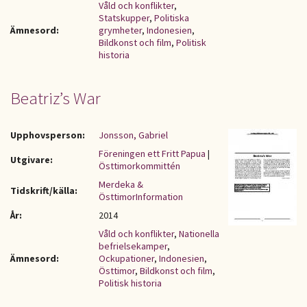
Våld och konflikter
,
Statskupper
,
Politiska
Ämnesord:
grymheter
,
Indonesien
,
Bildkonst och film
,
Politisk
historia
Beatriz’s War
Upphovsperson:
Jonsson, Gabriel
Föreningen ett Fritt Papua
|
Utgivare:
Östtimorkommittén
Merdeka &
Tidskrift/källa:
ÖsttimorInformation
År:
2014
Våld och konflikter
,
Nationella
befrielsekamper
,
Ämnesord:
Ockupationer
,
Indonesien
,
Östtimor
,
Bildkonst och film
,
Politisk historia