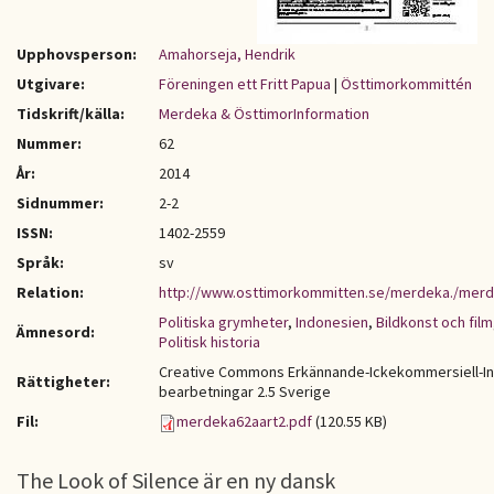
Upphovsperson:
Amahorseja, Hendrik
Utgivare:
Föreningen ett Fritt Papua
|
Östtimorkommittén
Tidskrift/källa:
Merdeka & ÖsttimorInformation
Nummer:
62
År:
2014
Sidnummer:
2-2
ISSN:
1402-2559
Språk:
sv
Relation:
http://www.osttimorkommitten.se/merdeka./mer
Politiska grymheter
,
Indonesien
,
Bildkonst och film
Ämnesord:
Politisk historia
Creative Commons Erkännande-Ickekommersiell-I
Rättigheter:
bearbetningar 2.5 Sverige
Fil:
merdeka62aart2.pdf
(120.55 KB)
The Look of Silence är en ny dansk