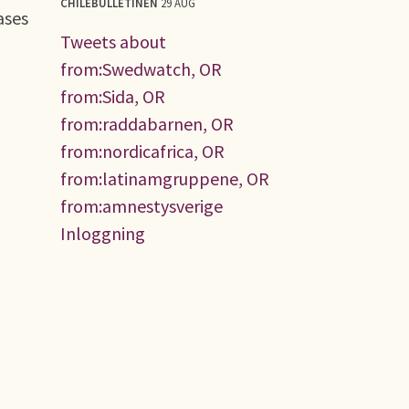
CHILEBULLETINEN
29 AUG
ases
Tweets about
from:Swedwatch, OR
from:Sida, OR
from:raddabarnen, OR
from:nordicafrica, OR
from:latinamgruppene, OR
from:amnestysverige
Inloggning