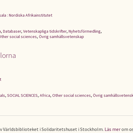
ala : Nordiska Afrikainstitutet
a
,
Databaser
,
Vetenskapliga tidskrifter
,
Nyhetsförmedling
,
Other social sciences
,
Övrig samhällsvetenskap
llorna
t
als
,
SOCIAL SCIENCES
,
Africa
,
Other social sciences
,
Övrig samhällsvetens
av Världsbiblioteket i Solidaritetshuset i Stockholm.
Läs mer
om os