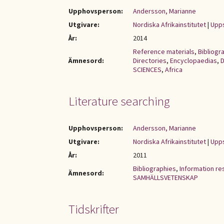
Upphovsperson:
Andersson, Marianne
Utgivare:
Nordiska Afrikainstitutet
|
Upp
År:
2014
Reference materials
,
Bibliogr
Ämnesord:
Directories
,
Encyclopaedias
,
D
SCIENCES
,
Africa
Literature searching
Upphovsperson:
Andersson, Marianne
Utgivare:
Nordiska Afrikainstitutet
|
Upps
År:
2011
Bibliographies
,
Information r
Ämnesord:
SAMHÄLLSVETENSKAP
Tidskrifter