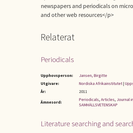
newspapers and periodicals on microfi
and other web resources</p>
Relaterat
Periodicals
Upphovsperson:
Jansen, Birgitte
Utgivare:
Nordiska Afrikainstitutet
|
Upps
År:
2011
Periodicals
,
Articles
,
Journal 
Ämnesord:
SAMHÄLLSVETENSKAP
Literature searching and search