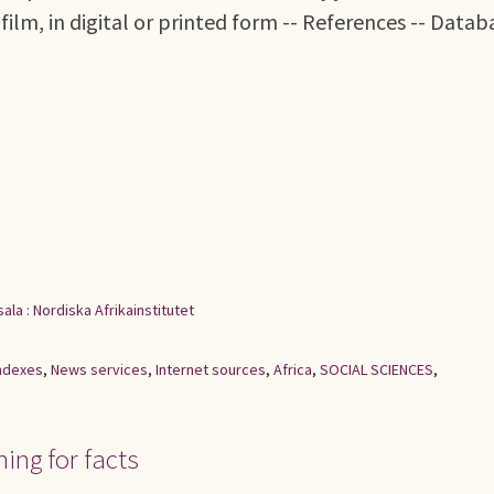
lm, in digital or printed form -- References -- Datab
ala : Nordiska Afrikainstitutet
indexes
,
News services
,
Internet sources
,
Africa
,
SOCIAL SCIENCES
,
ing for facts