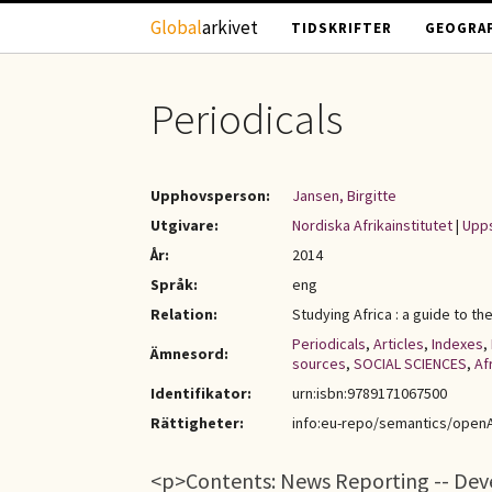
Hoppa till huvudinnehåll
Global
arkivet
TIDSKRIFTER
GEOGRAF
Periodicals
Upphovsperson:
Jansen, Birgitte
Utgivare:
Nordiska Afrikainstitutet
|
Upp
År:
2014
Språk:
eng
Relation:
Studying Africa : a guide to th
Periodicals
,
Articles
,
Indexes
,
Ämnesord:
sources
,
SOCIAL SCIENCES
,
Af
Identifikator:
urn:isbn:9789171067500
Rättigheter:
info:eu-repo/semantics/open
<p>Contents: News Reporting -- Devel