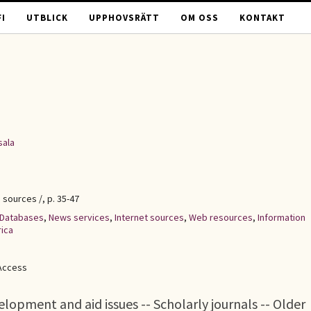
I
UTBLICK
UPPHOVSRÄTT
OM OSS
KONTAKT
sala
e sources /, p. 35-47
Databases
,
News services
,
Internet sources
,
Web resources
,
Information
rica
Access
opment and aid issues -- Scholarly journals -- Older