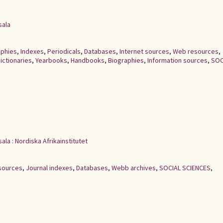
sala
aphies
,
Indexes
,
Periodicals
,
Databases
,
Internet sources
,
Web resources
,
ictionaries
,
Yearbooks
,
Handbooks
,
Biographies
,
Information sources
,
SOC
ala : Nordiska Afrikainstitutet
esources
,
Journal indexes
,
Databases
,
Webb archives
,
SOCIAL SCIENCES
,