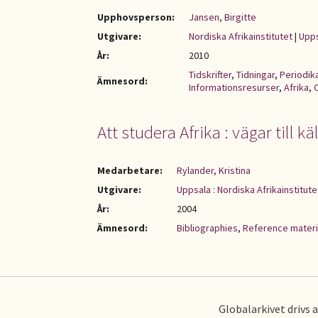
Upphovsperson:
Jansen, Birgitte
Utgivare:
Nordiska Afrikainstitutet
|
Upps
År:
2010
Tidskrifter
,
Tidningar
,
Periodik
Ämnesord:
Informationsresurser
,
Afrika
,
Att studera Afrika : vägar till kä
Medarbetare:
Rylander, Kristina
Utgivare:
Uppsala : Nordiska Afrikainstitute
År:
2004
Ämnesord:
Bibliographies
,
Reference materi
Globalarkivet drivs 