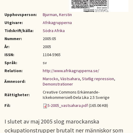
Upphovsperson:
Bjurman, Kerstin
Utgivare:
Afrikagrupperna
Tidskrift/källa:
Södra Afrika
Nummer:
2005:05
År:
2005
ISSN:
1104-5965
Språk:
sv
Relation:
http://www.afrikagrupperna.se/
Marocko
,
Västsahara
,
Statlig repression
,
Ämnesord:
Demonstrationer
Creative Commons Erkännande-
Rättigheter:
Ickekommersiell-Dela Lika 2.5 Sverige
Fil:
5-2005_vastsahara.pdf
(165.06 KB)
I slutet av maj 2005 slog marockanska
ockupationstrupper brutalt ner människor som