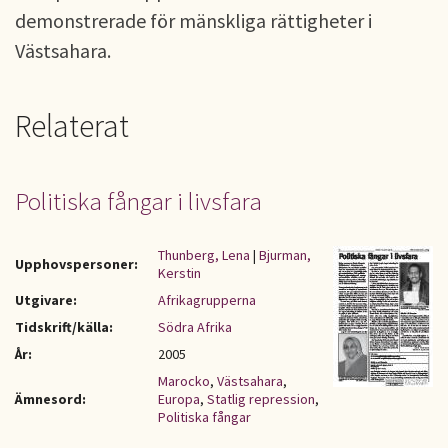
demonstrerade för mänskliga rättigheter i
Västsahara.
Relaterat
Politiska fångar i livsfara
Thunberg, Lena
|
Bjurman,
Upphovspersoner:
Kerstin
Utgivare:
Afrikagrupperna
Tidskrift/källa:
Södra Afrika
År:
2005
Marocko
,
Västsahara
,
Ämnesord:
Europa
,
Statlig repression
,
Politiska fångar