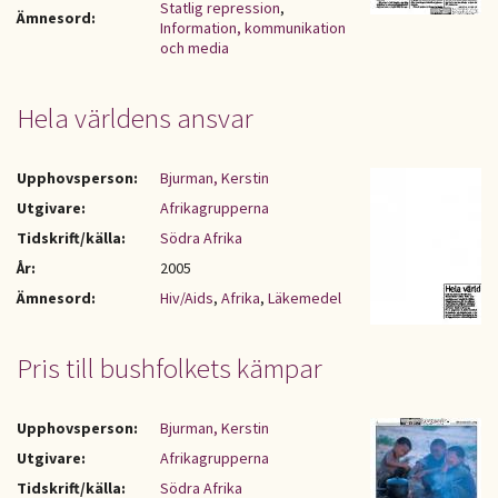
Statlig repression
,
Ämnesord:
Information, kommunikation
och media
Hela världens ansvar
Upphovsperson:
Bjurman, Kerstin
Utgivare:
Afrikagrupperna
Tidskrift/källa:
Södra Afrika
År:
2005
Ämnesord:
Hiv/Aids
,
Afrika
,
Läkemedel
Pris till bushfolkets kämpar
Upphovsperson:
Bjurman, Kerstin
Utgivare:
Afrikagrupperna
Tidskrift/källa:
Södra Afrika