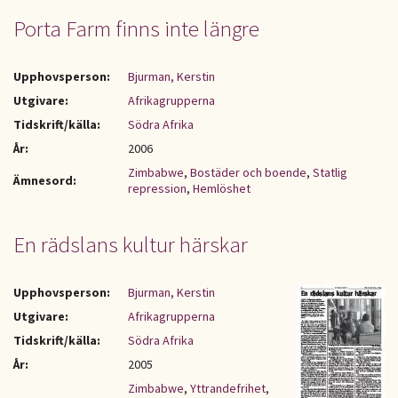
Porta Farm finns inte längre
Upphovsperson:
Bjurman, Kerstin
Utgivare:
Afrikagrupperna
Tidskrift/källa:
Södra Afrika
År:
2006
Zimbabwe
,
Bostäder och boende
,
Statlig
Ämnesord:
repression
,
Hemlöshet
En rädslans kultur härskar
Upphovsperson:
Bjurman, Kerstin
Utgivare:
Afrikagrupperna
Tidskrift/källa:
Södra Afrika
År:
2005
Zimbabwe
,
Yttrandefrihet
,