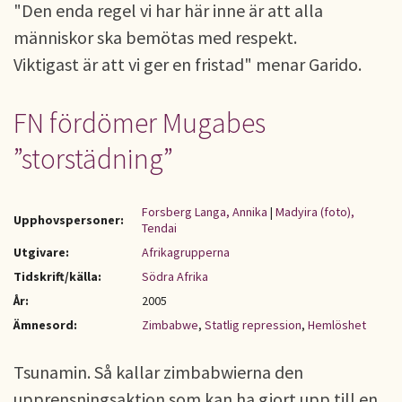
"Den enda regel vi har här inne är att alla
människor ska bemötas med respekt.
Viktigast är att vi ger en fristad" menar Garido.
FN fördömer Mugabes
”storstädning”
Forsberg Langa, Annika
|
Madyira (foto),
Upphovspersoner:
Tendai
Utgivare:
Afrikagrupperna
Tidskrift/källa:
Södra Afrika
År:
2005
Ämnesord:
Zimbabwe
,
Statlig repression
,
Hemlöshet
Tsunamin. Så kallar zimbabwierna den
upprensningsaktion som kan ha gjort upp till en