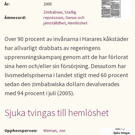
År:
2005
Zimbabwe
,
Statlig
Ämnesord:
repression
,
Genus och
jämställdhet
,
Hemlöshet
Över 90 procent av invånarna i Harares kåkstäder
har allvarligt drabbats av regeringens
upprensningskampanj genom att de har förlorat
sina hem och/eller sin försörjning. Dessutom har
livsmedelspriserna i landet stigit med 60 procent
sedan den zimbabwiska dollarn devalverades
med 94 procent i juli (2005).
Sjuka tvingas till hemlöshet
Upphovsperson:
Weman, Jon