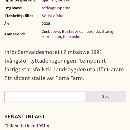
Upphovsperson:
Bjurman, Kerstin
Utgivare:
Afrikagrupperna
Tidskrift/källa:
Södra Afrika
År:
2006
Zimbabwe
,
Bostäder och boende
,
Statlig
Ämnesord:
repression
,
Hemlöshet
Inför Samväldesmötet i Zimbabwe 1991
tvångsförflyttade regeringen ”temporärt”
fattigt stadsfolk till landsbygden utanför Harare.
Ett sådant ställe var Porta Farm.
Sök
Sök
SÖKFORMULÄR
SENAST INLAGT
Chilebulletinen 1991:4