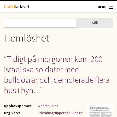
Hoppa till huvudinnehåll
Global
arkivet
MENU
TIDSKRIFTER
Sök
Sök
Sökformulär
GEOGRAFI
Hemlöshet
UTBLICK
”Tidigt på morgonen kom 200
UPPHOVSRÄTT
israeliska soldater med
OM OSS
bulldozrar och demolerade flera
hus i byn…”
KONTAKT
Upphovsperson:
Wester, Anna
Utgivare:
Palestinagrupperna i Sverige