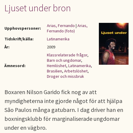
Ljuset under bron
Arias, Fernando
|
Arias,
Upphovspersoner:
Fernando (foto)
Tidskrift/källa:
Latinamerika
År:
2009
Klassrelaterade frågor
,
Barn och ungdomar
,
Ämnesord:
Hemlöshet
,
Latinamerika
,
Brasilien
,
Arbetslöshet
,
Droger och missbruk
Boxaren Nilson Garido fick nog av att
myndigheterna inte gjorde något för att hjälpa
São Paulos många gatubarn. I dag driver han en
boxningsklubb för marginaliserade ungdomar
under en vägbro.