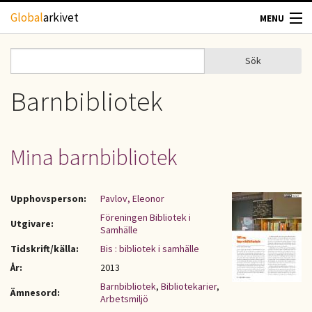
Hoppa till huvudinnehåll
Global
arkivet
MENU
TIDSKRIFTER
Sök
Sök
Sökformulär
GEOGRAFI
Barnbibliotek
UTBLICK
Mina barnbibliotek
UPPHOVSRÄTT
Upphovsperson:
Pavlov, Eleonor
OM OSS
Föreningen Bibliotek i
Utgivare:
Samhälle
KONTAKT
Tidskrift/källa:
Bis : bibliotek i samhälle
År:
2013
Barnbibliotek
,
Bibliotekarier
,
Ämnesord:
Arbetsmiljö