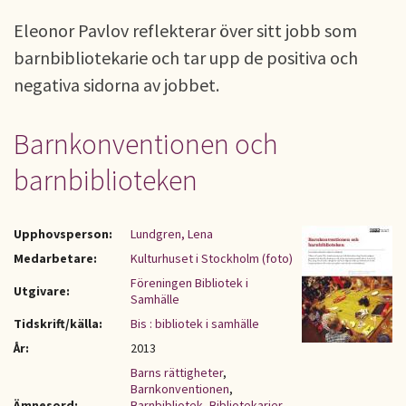
Eleonor Pavlov reflekterar över sitt jobb som
barnbibliotekarie och tar upp de positiva och
negativa sidorna av jobbet.
Barnkonventionen och
barnbiblioteken
Upphovsperson:
Lundgren, Lena
Medarbetare:
Kulturhuset i Stockholm (foto)
Föreningen Bibliotek i
Utgivare:
Samhälle
Tidskrift/källa:
Bis : bibliotek i samhälle
År:
2013
Barns rättigheter
,
Barnkonventionen
,
Ämnesord:
Barnbibliotek
,
Bibliotekarier
,