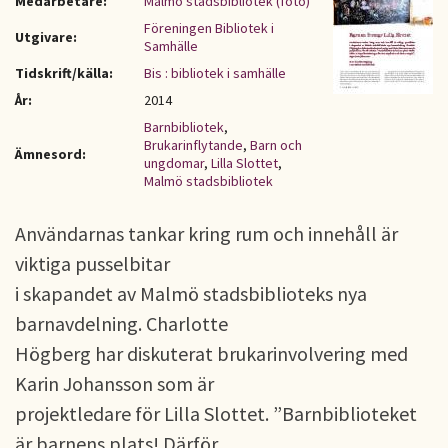
Medarbetare:
Malmö stadsbibliotek (foto)
Föreningen Bibliotek i
Utgivare:
Samhälle
Tidskrift/källa:
Bis : bibliotek i samhälle
År:
2014
Barnbibliotek
,
Brukarinflytande
,
Barn och
Ämnesord:
ungdomar
,
Lilla Slottet
,
Malmö stadsbibliotek
Användarnas tankar kring rum och innehåll är
viktiga pusselbitar
i skapandet av Malmö stadsbiblioteks nya
barnavdelning. Charlotte
Högberg har diskuterat brukarinvolvering med
Karin Johansson som är
projektledare för Lilla Slottet. ”Barnbiblioteket
är barnens plats! Därför