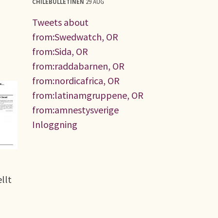
CHILEBULLETINEN
29 AUG
Tweets about
from:Swedwatch, OR
from:Sida, OR
from:raddabarnen, OR
from:nordicafrica, OR
from:latinamgruppene, OR
from:amnestysverige
Inloggning
llt