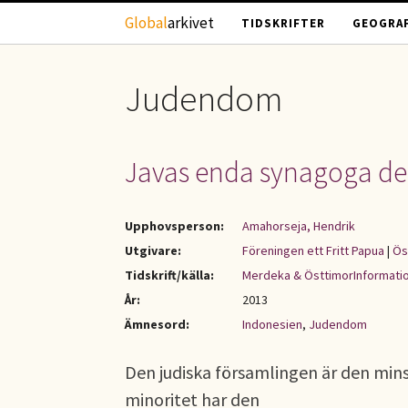
Hoppa till huvudinnehåll
Global
arkivet
TIDSKRIFTER
GEOGRAF
Judendom
Javas enda synagoga d
Upphovsperson:
Amahorseja, Hendrik
Utgivare:
Föreningen ett Fritt Papua
|
Ös
Tidskrift/källa:
Merdeka & ÖsttimorInformati
År:
2013
Ämnesord:
Indonesien
,
Judendom
Den judiska församlingen är den minst
minoritet har den