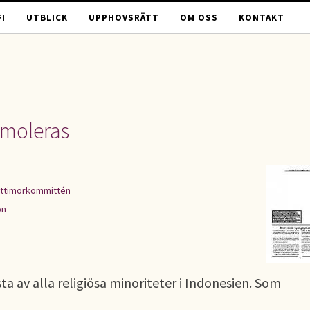
I
UTBLICK
UPPHOVSRÄTT
OM OSS
KONTAKT
emoleras
ttimorkommittén
on
a av alla religiösa minoriteter i Indonesien. Som