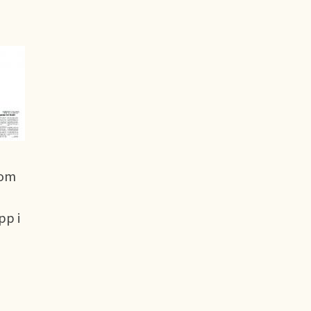
som
pp i