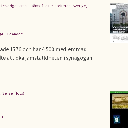
 i Sverige.Jamis – Jämställda minoriteter i Sverige,
ge
,
Judendom
tade 1776 och har 4 500 medlemmar.
yfte att öka jämställdheten i synagogan.
j, Sergej (foto)
om