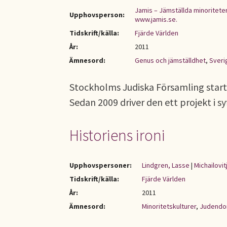
Jamis – Jämställda minoriteter
Upphovsperson:
www.jamis.se.
Tidskrift/källa:
Fjärde Världen
År:
2011
Ämnesord:
Genus och jämställdhet
,
Sveri
Stockholms Judiska Församling star
Sedan 2009 driver den ett projekt i s
Historiens ironi
Upphovspersoner:
Lindgren, Lasse
|
Michailovit
Tidskrift/källa:
Fjärde Världen
År:
2011
Ämnesord:
Minoritetskulturer
,
Judend