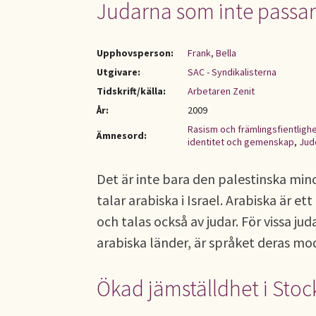
Judarna som inte passar i
Upphovsperson:
Frank, Bella
Utgivare:
SAC - Syndikalisterna
Tidskrift/källa:
Arbetaren Zenit
År:
2009
Rasism och främlingsfientligh
Ämnesord:
identitet och gemenskap
,
Jud
Det är inte bara den palestinska min
talar arabiska i Israel. Arabiska är et
och talas också av judar. För vissa j
arabiska länder, är språket deras mo
Ökad jämställdhet i Sto