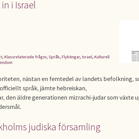
n i Israel
et
,
Klassrelaterade frågor
,
Språk
,
Flyktingar
,
Israel
,
Kulturell
endom
oriteten, nästan en femtedel av landets befolkning, 
t officiellt språk, jämte hebreiskan,
udar, den äldre generationen mizrachi-judar som växte u
dersmål.
ckholms judiska församling