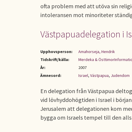
ofta problem med att utöva sin religio
intoleransen mot minoriteter ständig
Västpapuadelegation i Is
Upphovsperson:
Amahorseja, Hendrik
Tidskrift/källa:
Merdeka & ÖsttimorInformati
År:
2007
Ämnesord:
Israel
,
Västpapua
,
Judendom
En delegation från Västpapua deltog i
vid lövhyddohögtiden i Israel i börja
Jerusalem att delegationen kom med 
bygga om Israels tempel till den all