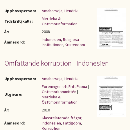
Upphovsperson:
Amahorseja, Hendrik
Merdeka &
Tidskrift/källa:
ÖsttimorInformation
År:
2008
Indonesien
,
Religiösa
Ämnesord:
institutioner
,
Kristendom
Omfattande korruption i Indonesien
Upphovsperson:
Amahorseja, Hendrik
Föreningen ett Fritt Papua
|
Östtimorkommittén
|
Utgivare:
Merdeka &
ÖsttimorInformation
År:
2010
Klassrelaterade frågor
,
Ämnesord:
Indonesien
,
Fattigdom
,
Korruption