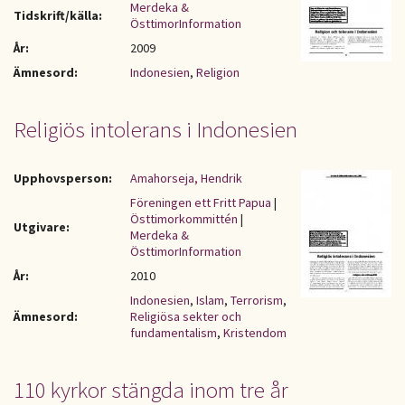
Merdeka &
Tidskrift/källa:
ÖsttimorInformation
År:
2009
Ämnesord:
Indonesien
,
Religion
Religiös intolerans i Indonesien
Upphovsperson:
Amahorseja, Hendrik
Föreningen ett Fritt Papua
|
Östtimorkommittén
|
Utgivare:
Merdeka &
ÖsttimorInformation
År:
2010
Indonesien
,
Islam
,
Terrorism
,
Ämnesord:
Religiösa sekter och
fundamentalism
,
Kristendom
110 kyrkor stängda inom tre år