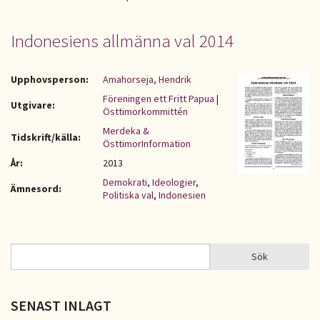
Indonesiens allmänna val 2014
Upphovsperson:
Amahorseja, Hendrik
Föreningen ett Fritt Papua
|
Utgivare:
Östtimorkommittén
Merdeka &
Tidskrift/källa:
ÖsttimorInformation
År:
2013
Demokrati
,
Ideologier
,
Ämnesord:
Politiska val
,
Indonesien
Sök
Sök
SÖKFORMULÄR
SENAST INLAGT