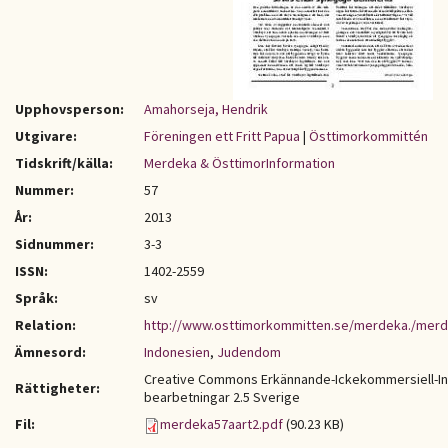
Upphovsperson:
Amahorseja, Hendrik
Utgivare:
Föreningen ett Fritt Papua
|
Östtimorkommittén
Tidskrift/källa:
Merdeka & ÖsttimorInformation
Nummer:
57
År:
2013
Sidnummer:
3-3
ISSN:
1402-2559
Språk:
sv
Relation:
http://www.osttimorkommitten.se/merdeka./mer
Ämnesord:
Indonesien
,
Judendom
Creative Commons Erkännande-Ickekommersiell-I
Rättigheter:
bearbetningar 2.5 Sverige
Fil:
merdeka57aart2.pdf
(90.23 KB)