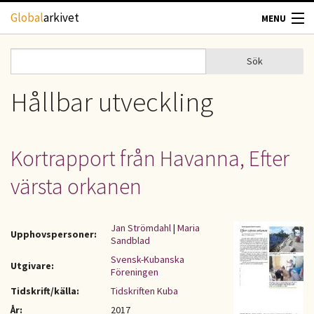
Hoppa till huvudinnehåll
Global
arkivet
MENU
TIDSKRIFTER
Sök
Sök
Sökformulär
GEOGRAFI
Hållbar utveckling
UTBLICK
Kortrapport från Havanna, Efter
UPPHOVSRÄTT
värsta orkanen
OM OSS
Jan Strömdahl
|
Maria
Upphovspersoner:
Sandblad
KONTAKT
Svensk-Kubanska
Utgivare:
Föreningen
Tidskrift/källa:
Tidskriften Kuba
År:
2017