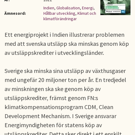
Indien
,
Globalisation
,
Energi
,
Ämnesord:
Hållbar utveckling
,
Klimat och
klimatförändringar
Ett energiprojekt i Indien illustrerar problemen
med att svenska utsläpp ska minskas genom köp
av utsläppskrediter i utvecklingsländer.
Sverige ska minska sina utsläpp av växthusgaser
med ungefär 20 miljoner ton per år. En tredjedel
av minskningen ska ske genom köp av
utsläppskrediter, främst genom FN:s
klimatkompensationsprogram CDM, Clean
Development Mechanism. I Sverige ansvarar
Energimyndigheten för statens köp av
utsläppskrediter. Detta sker direkt i ett enskilt