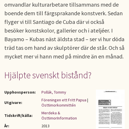
omvandlar kulturarbetare tillsammans med de
boende dem till färgsprakande konstverk. Sedan
flyger vi till Santiago de Cuba där vi också
besöker konstskolor, gallerier och i ateljéer. I
Bayamo – Kubas näst äldsta stad – ser vi hur döda
träd tas om hand av skulptörer där de står. Och så
mycket mer vi hann med på mindre än en månad.
Hjälpte svenskt bistånd?
Upphovsperson:
Pollák, Tommy
Föreningen ett Fritt Papua
|
Utgivare:
Östtimorkommittén
Merdeka &
Tidskrift/källa:
ÖsttimorInformation
År:
2013