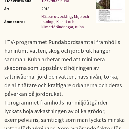
Tidskrift/källa:
Tidskriften Kuba
År:
2013
Hållbar utveckling
,
Miljö och
Ämnesord:
ekologi
,
Klimat och
klimatförändringar
,
Kuba
I TV-programmet Rundabordssamtal framhölls
hur intimt vatten, skog och jordbruk hänger
samman. Kuba arbetar med att minimera
skadorna som uppstår vid höjningen av
saltnivåerna i jord och vatten, havsnivån, torka,
de allt tätare och kraftigare orkanerna och deras
påverkan på jordbruket.
I programmet framhölls hur miljöåtgärder
lyckats höja avkastningen av olika grödor,
exempelvis ris, samtidigt som man lyckats minska
vattenförbrukningen. Som avgörande faktor för