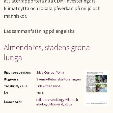
att återrapportera alla CDM-investeringars
klimatnytta och lokala påverkan på miljö och
människor.
Läs sammanfattning på engelska
Almendares, stadens gröna
lunga
Upphovsperson:
Silva Correa, Yenia
Utgivare:
Svensk-Kubanska Föreningen
Tidskrift/källa:
Tidskriften Kuba
År:
2014
Hållbar utveckling
,
Miljö och
Ämnesord:
ekologi
,
Miljövård
,
Kuba