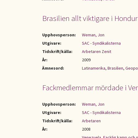
Brasilien allt viktigare i Hondu
Upphovsperson:
Weman, Jon
Utgivare:
SAC - Syndikalisterna
Tidskrift/källa:
Arbetaren Zenit
År:
2009
Ämnesord:
Latinamerika
,
Brasilien
,
Geopol
Fackmedlemmar mördade i Ve
Upphovsperson:
Weman, Jon
Utgivare:
SAC - Syndikalisterna
Tidskrift/källa:
Arbetaren
År:
2008
Venezuela
,
Facklig kamp och o