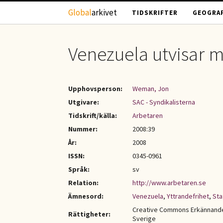
Hoppa till huvudinnehåll
Global
arkivet
TIDSKRIFTER
GEOGRAF
Venezuela utvisar m
Upphovsperson:
Weman, Jon
Utgivare:
SAC - Syndikalisterna
Tidskrift/källa:
Arbetaren
Nummer:
2008:39
År:
2008
ISSN:
0345-0961
Språk:
sv
Relation:
http://www.arbetaren.se
Ämnesord:
Venezuela
,
Yttrandefrihet
,
Sta
Creative Commons Erkännande-
Rättigheter:
Sverige