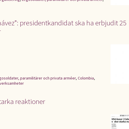
vez”: presidentkandidat ska ha erbjudit 25
r
gosoldater, paramilitärer och privata arméer
,
Colombia
,
 verksamheter
tarka reaktioner