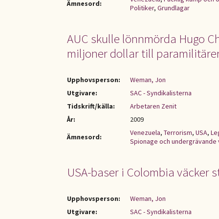
Ämnesord:
Politiker
,
Grundlagar
AUC skulle lönnmörda Hugo Chá
miljoner dollar till paramilitäre
Upphovsperson:
Weman, Jon
Utgivare:
SAC - Syndikalisterna
Tidskrift/källa:
Arbetaren Zenit
År:
2009
Venezuela
,
Terrorism
,
USA
,
Le
Ämnesord:
Spionage och undergrävande
USA-baser i Colombia väcker s
Upphovsperson:
Weman, Jon
Utgivare:
SAC - Syndikalisterna