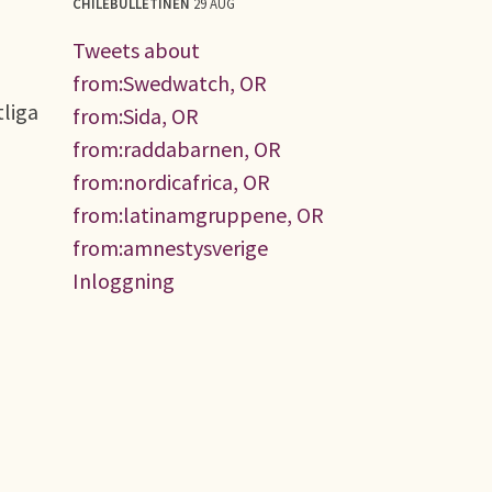
CHILEBULLETINEN
29 AUG
Tweets about
from:Swedwatch, OR
tliga
from:Sida, OR
from:raddabarnen, OR
from:nordicafrica, OR
from:latinamgruppene, OR
from:amnestysverige
Inloggning