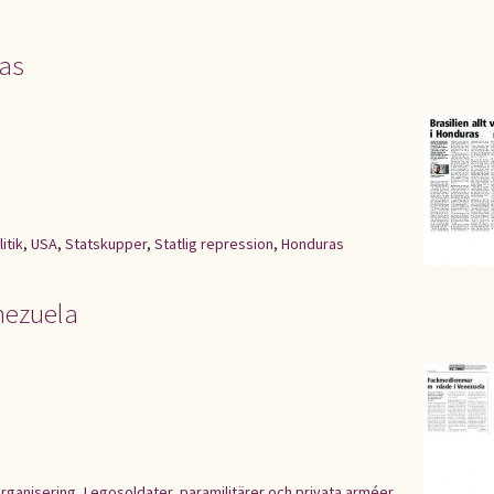
ras
itik
,
USA
,
Statskupper
,
Statlig repression
,
Honduras
nezuela
rganisering
,
Legosoldater, paramilitärer och privata arméer
,