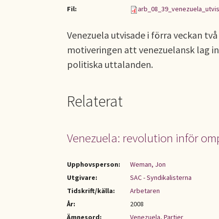
Fil:
arb_08_39_venezuela_utvis
Venezuela utvisade i förra veckan t
motiveringen att venezuelansk lag int
politiska uttalanden.
Relaterat
Venezuela: revolution inför o
Upphovsperson:
Weman, Jon
Utgivare:
SAC - Syndikalisterna
Tidskrift/källa:
Arbetaren
År:
2008
Ämnesord:
Venezuela
,
Partier