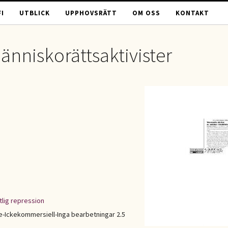
I
UTBLICK
UPPHOVSRÄTT
OM OSS
KONTAKT
änniskorättsaktivister
tlig repression
Ickekommersiell-Inga bearbetningar 2.5