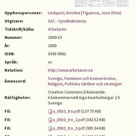
Upphovspersoner:
Lindquist, Kristina
|
Figueroa, Jose (foto)
Utgivare:
SAC - Syndikalisterna
Tidskrift/källa:
Arbetaren
Nummer:
2009:10
År:
2009
ISSN:
0345-0961
Språk:
sv
Relation:
http://www.arbetaren.se
Sverige
,
Feminism och kvinnorörelse
,
Ämnesord:
Religion
,
Politiska taktiker och strategier
Creative Commons Erkännande-
Rättigheter:
Ickekommersiell-Inga bearbetningar 2.5
Sverige
Fil:
a_0910_tro.pdf
(137.75 KB)
Fil:
a_0910_tro_2.pdf
(342.52 KB)
Fil:
a_0910_tro_3.pdf
(385.34 KB)