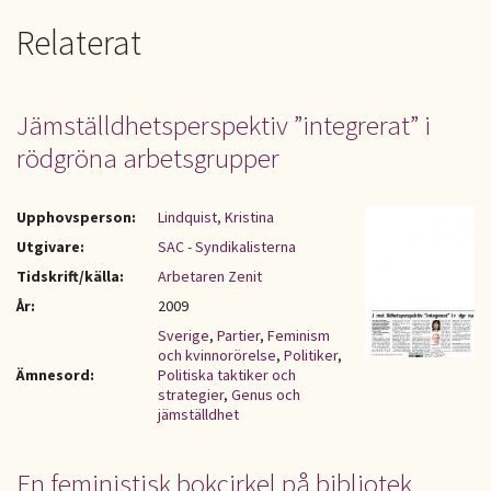
Relaterat
Jämställdhetsperspektiv ”integrerat” i
rödgröna arbetsgrupper
Upphovsperson:
Lindquist, Kristina
Utgivare:
SAC - Syndikalisterna
Tidskrift/källa:
Arbetaren Zenit
År:
2009
Sverige
,
Partier
,
Feminism
och kvinnorörelse
,
Politiker
,
Ämnesord:
Politiska taktiker och
strategier
,
Genus och
jämställdhet
En feministisk bokcirkel på bibliotek