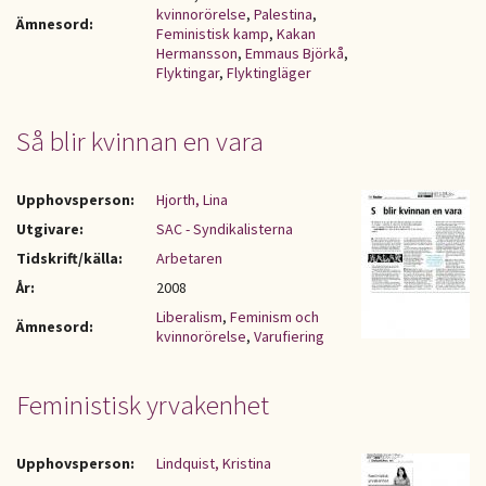
kvinnorörelse
,
Palestina
,
Ämnesord:
Feministisk kamp
,
Kakan
Hermansson
,
Emmaus Björkå
,
Flyktingar
,
Flyktingläger
Så blir kvinnan en vara
Upphovsperson:
Hjorth, Lina
Utgivare:
SAC - Syndikalisterna
Tidskrift/källa:
Arbetaren
År:
2008
Liberalism
,
Feminism och
Ämnesord:
kvinnorörelse
,
Varufiering
Feministisk yrvakenhet
Upphovsperson:
Lindquist, Kristina