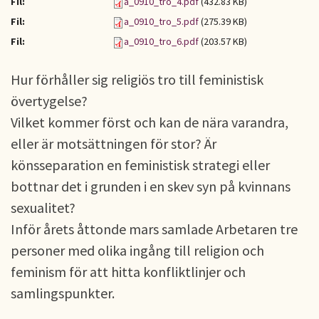
Fil:
a_0910_tro_4.pdf
(432.83 KB)
Fil:
a_0910_tro_5.pdf
(275.39 KB)
Fil:
a_0910_tro_6.pdf
(203.57 KB)
Hur förhåller sig religiös tro till feministisk
övertygelse?
Vilket kommer först och kan de nära varandra,
eller är motsättningen för stor? Är
könsseparation en feministisk strategi eller
bottnar det i grunden i en skev syn på kvinnans
sexualitet?
Inför årets åttonde mars samlade Arbetaren tre
personer med olika ingång till religion och
feminism för att hitta konfliktlinjer och
samlingspunkter.