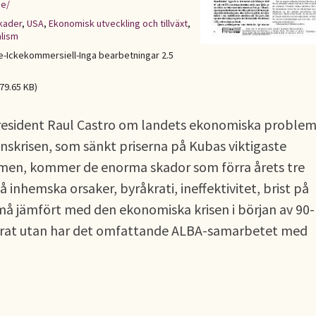
se/
kader
,
USA
,
Ekonomisk utveckling och tillväxt
,
alism
Ickekommersiell-Inga bearbetningar 2.5
79.65 KB)
resident Raul Castro om landets ekonomiska problem
nskrisen, som sänkt priserna på Kubas viktigaste
smen, kommer de enorma skador som förra årets tre
 inhemska orsaker, byråkrati, ineffektivitet, brist på
må jämfört med den ekonomiska krisen i början av 90-
olerat utan har det omfattande ALBA-samarbetet med