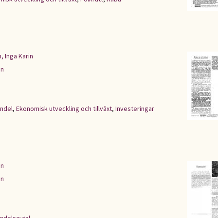
 Inga Karin
en
ndel
,
Ekonomisk utveckling och tillväxt
,
Investeringar
an
en