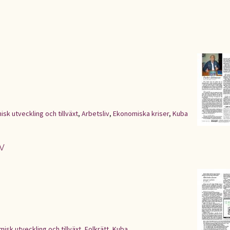
sk utveckling och tillväxt
,
Arbetsliv
,
Ekonomiska kriser
,
Kuba
v
isk utveckling och tillväxt
,
Folkrätt
,
Kuba