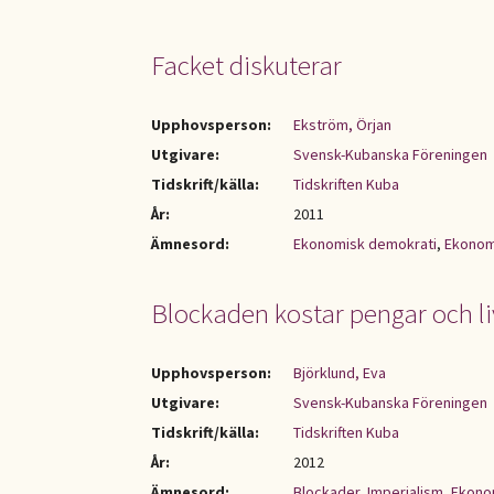
Facket diskuterar
Upphovsperson:
Ekström, Örjan
Utgivare:
Svensk-Kubanska Föreningen
Tidskrift/källa:
Tidskriften Kuba
År:
2011
Ämnesord:
Ekonomisk demokrati
,
Ekonomi
Blockaden kostar pengar och li
Upphovsperson:
Björklund, Eva
Utgivare:
Svensk-Kubanska Föreningen
Tidskrift/källa:
Tidskriften Kuba
År:
2012
Ämnesord:
Blockader
,
Imperialism
,
Ekonom