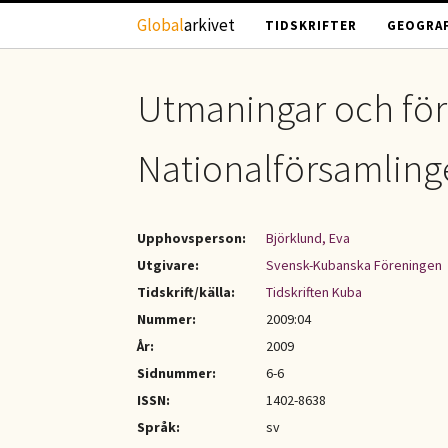
Hoppa till huvudinnehåll
Global
arkivet
TIDSKRIFTER
GEOGRAF
Utmaningar och förä
Nationalförsamling
Upphovsperson:
Björklund, Eva
Utgivare:
Svensk-Kubanska Föreningen
Tidskrift/källa:
Tidskriften Kuba
Nummer:
2009:04
År:
2009
Sidnummer:
6-6
ISSN:
1402-8638
Språk:
sv