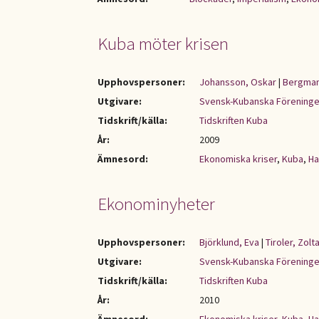
Kuba möter krisen
Upphovspersoner:
Johansson, Oskar
|
Bergman,
Utgivare:
Svensk-Kubanska Förening
Tidskrift/källa:
Tidskriften Kuba
År:
2009
Ämnesord:
Ekonomiska kriser
,
Kuba
,
Ha
Ekonominyheter
Upphovspersoner:
Björklund, Eva
|
Tiroler, Zolt
Utgivare:
Svensk-Kubanska Förening
Tidskrift/källa:
Tidskriften Kuba
År:
2010