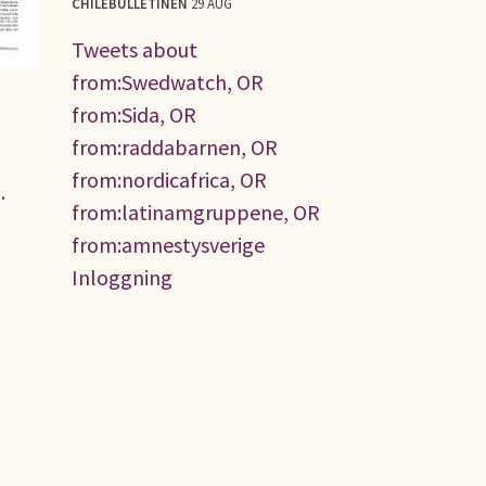
CHILEBULLETINEN
29 AUG
Tweets about
from:Swedwatch, OR
from:Sida, OR
from:raddabarnen, OR
from:nordicafrica, OR
.
from:latinamgruppene, OR
from:amnestysverige
Inloggning