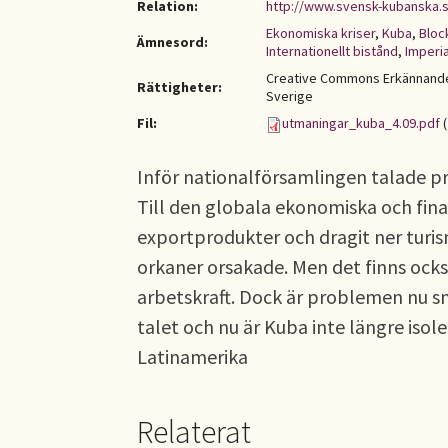
Relation:
http://www.svensk-kubanska.
Ekonomiska kriser
,
Kuba
,
Bloc
Ämnesord:
Internationellt bistånd
,
Imperi
Creative Commons Erkännande-
Rättigheter:
Sverige
Fil:
utmaningar_kuba_4.09.pdf
(
Inför nationalförsamlingen talade p
Till den globala ekonomiska och fina
exportprodukter och dragit ner turi
orkaner orsakade. Men det finns också
arbetskraft. Dock är problemen nu s
talet och nu är Kuba inte längre is
Latinamerika
Relaterat