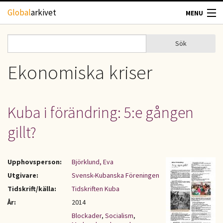
Hoppa till huvudinnehåll
Global
arkivet
MENU
TIDSKRIFTER
Sök
Sök
Sökformulär
GEOGRAFI
Ekonomiska kriser
UTBLICK
Kuba i förändring: 5:e gången
UPPHOVSRÄTT
gillt?
OM OSS
Upphovsperson:
Björklund, Eva
KONTAKT
Utgivare:
Svensk-Kubanska Föreningen
Tidskrift/källa:
Tidskriften Kuba
År:
2014
Blockader
,
Socialism
,