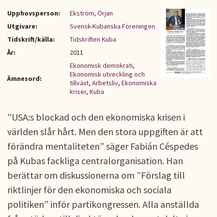
Upphovsperson:
Ekström, Örjan
Utgivare:
Svensk-Kubanska Föreningen
Tidskrift/källa:
Tidskriften Kuba
År:
2011
Ekonomisk demokrati
,
Ekonomisk utveckling och
Ämnesord:
tillväxt
,
Arbetsliv
,
Ekonomiska
kriser
,
Kuba
”USA:s blockad och den ekonomiska krisen i
världen slår hårt. Men den stora uppgiften är att
förändra mentaliteten” säger Fabián Céspedes
på Kubas fackliga centralorganisation. Han
berättar om diskussionerna om ”Förslag till
riktlinjer för den ekonomiska och sociala
politiken” inför partikongressen. Alla anställda