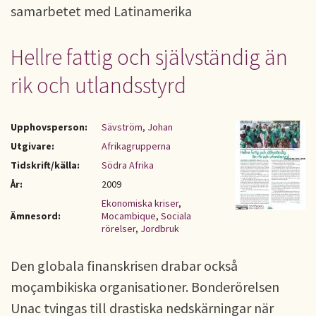
samarbetet med Latinamerika
Hellre fattig och självständig än
rik och utlandsstyrd
Upphovsperson:
Sävström, Johan
Utgivare:
Afrikagrupperna
Tidskrift/källa:
Södra Afrika
År:
2009
Ekonomiska kriser
,
Ämnesord:
Mocambique
,
Sociala
rörelser
,
Jordbruk
Den globala finanskrisen drabar också
moçambikiska organisationer. Bonderörelsen
Unac tvingas till drastiska nedskärningar när