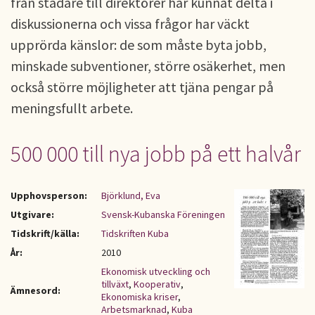
från städare till direktörer har kunnat delta i
diskussionerna och vissa frågor har väckt
upprörda känslor: de som måste byta jobb,
minskade subventioner, större osäkerhet, men
också större möjligheter att tjäna pengar på
meningsfullt arbete.
500 000 till nya jobb på ett halvår
Upphovsperson:
Björklund, Eva
Utgivare:
Svensk-Kubanska Föreningen
Tidskrift/källa:
Tidskriften Kuba
År:
2010
Ekonomisk utveckling och
tillväxt
,
Kooperativ
,
Ämnesord:
Ekonomiska kriser
,
Arbetsmarknad
,
Kuba