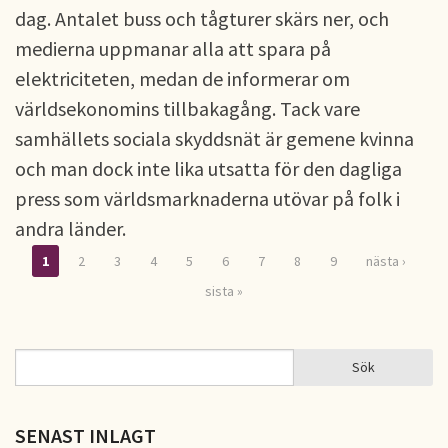
dag. Antalet buss och tågturer skärs ner, och
medierna uppmanar alla att spara på
elektriciteten, medan de informerar om
världsekonomins tillbakagång. Tack vare
samhällets sociala skyddsnät är gemene kvinna
och man dock inte lika utsatta för den dagliga
press som världsmarknaderna utövar på folk i
andra länder.
1
2
3
4
5
6
7
8
9
nästa ›
Sidor
sista »
Sök
Sök
SÖKFORMULÄR
SENAST INLAGT