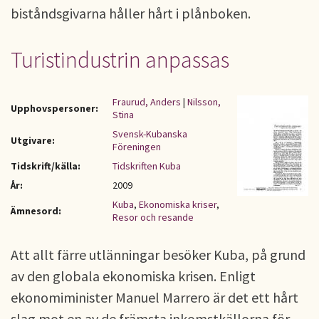
biståndsgivarna håller hårt i plånboken.
Turistindustrin anpassas
Fraurud, Anders
|
Nilsson,
Upphovspersoner:
Stina
Svensk-Kubanska
Utgivare:
Föreningen
Tidskrift/källa:
Tidskriften Kuba
År:
2009
Kuba
,
Ekonomiska kriser
,
Ämnesord:
Resor och resande
Att allt färre utlänningar besöker Kuba, på grund
av den globala ekonomiska krisen. Enligt
ekonomiminister Manuel Marrero är det ett hårt
slag mot en av de främsta inkomstkällorna för