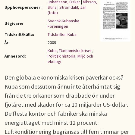
Johansson, Oskar
|
Nilsson,
Upphovspersoner:
Stina
|
Strömdahl, Jan
(foto)
Svensk-Kubanska
Utgivare:
Föreningen
Tidskrift/källa:
Tidskriften Kuba
År:
2009
Kuba
,
Ekonomiska kriser
,
Ämnesord:
Politisk historia
,
Miljö och
ekologi
Den globala ekonomiska krisen påverkar också
Kuba som dessutom ännu inte återhämtat sig
från de tre orkaner som drabbade ön under
fjolåret med skador för ca 10 miljarder US-dollar.
De flesta kontor och fabriker ska minska
energiuttaget med minst 12 procent.
Luftkonditionering begränsas till fem timmar per