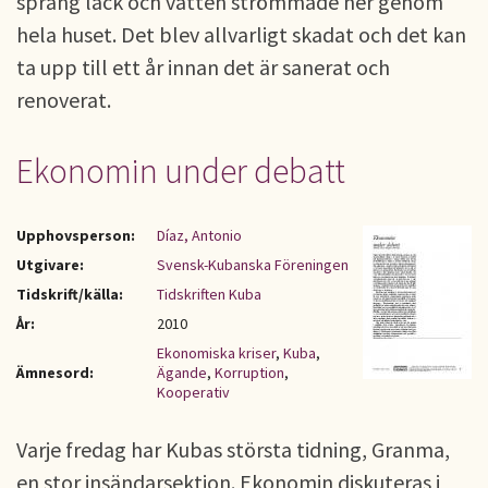
sprang läck och vatten strömmade ner genom
hela huset. Det blev allvarligt skadat och det kan
ta upp till ett år innan det är sanerat och
renoverat.
Ekonomin under debatt
Upphovsperson:
Díaz, Antonio
Utgivare:
Svensk-Kubanska Föreningen
Tidskrift/källa:
Tidskriften Kuba
År:
2010
Ekonomiska kriser
,
Kuba
,
Ämnesord:
Ägande
,
Korruption
,
Kooperativ
Varje fredag har Kubas största tidning, Granma,
en stor insändarsektion. Ekonomin diskuteras i