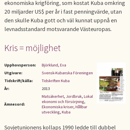
ekonomiska krigföring, som kostat Kuba omkring
20 miljarder US$ per år i fast penningvärde, utan
den skulle Kuba gott och väl kunnat uppnå en
levnadsstandard motsvarande Västeuropas.
Kris = möjlighet
Upphovsperson:
Björklund, Eva
Utgivare:
Svensk-Kubanska Föreningen
Tidskrift/källa:
Tidskriften Kuba
År:
2013
Matsäkerhet
,
Jordbruk
,
Lokal
ekonomi och försörjning
,
Ämnesord:
Ekonomiska kriser
,
Hållbar
utveckling
,
Kuba
Sovjetunionens kollaps 1990 ledde till dubbel