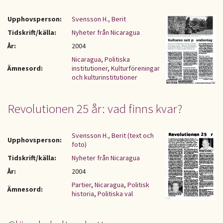
Upphovsperson:
Svensson H., Berit
Tidskrift/källa:
Nyheter från Nicaragua
År:
2004
Nicaragua
,
Politiska
Ämnesord:
institutioner
,
Kulturföreningar
och kulturinstitutioner
Revolutionen 25 år: vad finns kvar?
Svensson H., Berit (text och
Upphovsperson:
foto)
Tidskrift/källa:
Nyheter från Nicaragua
År:
2004
Partier
,
Nicaragua
,
Politisk
Ämnesord:
historia
,
Politiska val