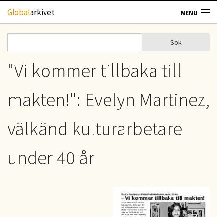
Hoppa till huvudinnehåll
Global
arkivet
MENU
TIDSKRIFTER
Sök
Sök
Sökformulär
GEOGRAFI
"Vi kommer tillbaka till
UTBLICK
makten!": Evelyn Martinez,
UPPHOVSRÄTT
välkänd kulturarbetare
OM OSS
under 40 år
KONTAKT