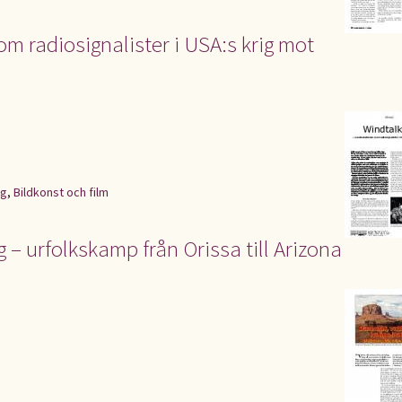
m radiosignalister i USA:s krig mot
ig
,
Bildkonst och film
– urfolkskamp från Orissa till Arizona