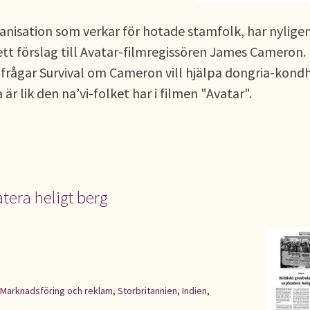
rganisation som verkar för hotade stamfolk, har nyligen
ett förslag till Avatar-filmregissören James Cameron.
 frågar Survival om Cameron vill hjälpa dongria-kond
 är lik den na’vi-folket har i filmen "Avatar".
tera heligt berg
Marknadsföring och reklam
,
Storbritannien
,
Indien
,