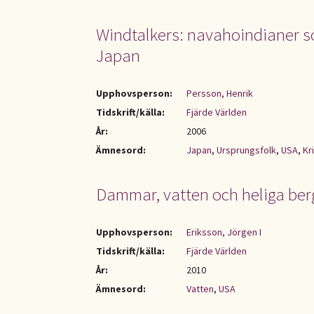
Windtalkers: navahoindianer so
Japan
Upphovsperson:
Persson, Henrik
Tidskrift/källa:
Fjärde Världen
År:
2006
Ämnesord:
Japan
,
Ursprungsfolk
,
USA
,
Kr
Dammar, vatten och heliga berg 
Upphovsperson:
Eriksson, Jörgen I
Tidskrift/källa:
Fjärde Världen
År:
2010
Ämnesord:
Vatten
,
USA