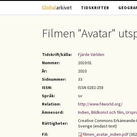
Hoppa till huvudinnehåll
Global
arkivet
TIDSKRIFTER
GEOGRAF
Filmen "Avatar" utspe
Tidskrift/källa:
Fjärde Världen
Nummer:
2010:01
År:
2010
Sidnummer:
33
ISSN:
ISSN 0282-258
Språk:
sv
Relation:
http://www.f4world.org/
Ämnesord:
Indien
,
Bildkonst och film
,
Urspr
Creative Commons Erkännande-I
Rättigheter:
Sverige (endast text)
Fil:
filmen_avatar_indien.pdf
(362