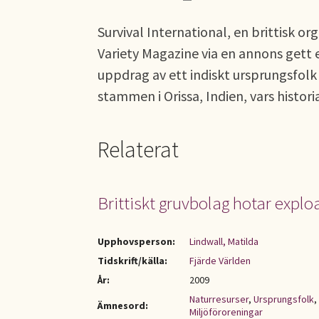
Survival International, en brittisk o
Variety Magazine via en annons gett 
uppdrag av ett indiskt ursprungsfolk
stammen i Orissa, Indien, vars historia
Relaterat
Brittiskt gruvbolag hotar exploa
Upphovsperson:
Lindwall, Matilda
Tidskrift/källa:
Fjärde Världen
År:
2009
Naturresurser
,
Ursprungsfolk
,
Ämnesord:
Miljöföroreningar