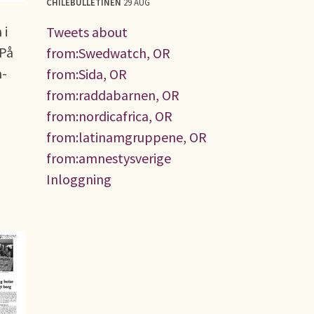
CHILEBULLETINEN
29 AUG
 i
Tweets about
 På
from:Swedwatch, OR
h-
from:Sida, OR
from:raddabarnen, OR
from:nordicafrica, OR
from:latinamgruppene, OR
from:amnestysverige
Inloggning