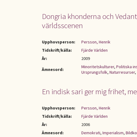
Dongria khonderna och Vedanta:
världsscenen
Upphovsperson:
Persson, Henrik
Tidskrift/källa:
Fjärde Världen
År:
2009
Minoritetskulturer
,
Politiska in
Ämnesord:
Ursprungsfolk
,
Naturresurser
,
En indisk sari ger mig frihet, m
Upphovsperson:
Persson, Henrik
Tidskrift/källa:
Fjärde Världen
År:
2006
Ämnesord:
Demokrati
,
Imperialism
,
Bildko