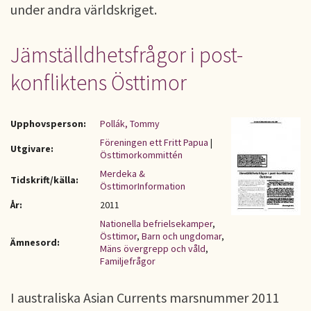
under andra världskriget.
Jämställdhetsfrågor i post-
konfliktens Östtimor
Upphovsperson:
Pollák, Tommy
Föreningen ett Fritt Papua
|
Utgivare:
Östtimorkommittén
Merdeka &
Tidskrift/källa:
ÖsttimorInformation
År:
2011
Nationella befrielsekamper
,
Östtimor
,
Barn och ungdomar
,
Ämnesord:
Mäns övergrepp och våld
,
Familjefrågor
I australiska Asian Currents marsnummer 2011