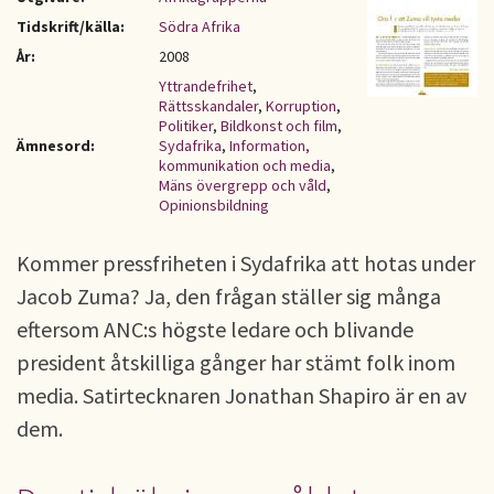
Tidskrift/källa:
Södra Afrika
År:
2008
Yttrandefrihet
,
Rättsskandaler
,
Korruption
,
Politiker
,
Bildkonst och film
,
Ämnesord:
Sydafrika
,
Information,
kommunikation och media
,
Mäns övergrepp och våld
,
Opinionsbildning
Kommer pressfriheten i Sydafrika att hotas under
Jacob Zuma? Ja, den frågan ställer sig många
eftersom ANC:s högste ledare och blivande
president åtskilliga gånger har stämt folk inom
media. Satirtecknaren Jonathan Shapiro är en av
dem.