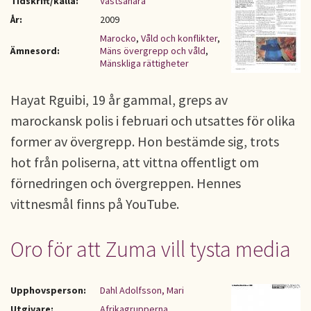
Tidskrift/källa:
Västsahara
År:
2009
Marocko
,
Våld och konflikter
,
Ämnesord:
Mäns övergrepp och våld
,
Mänskliga rättigheter
Hayat Rguibi, 19 år gammal, greps av
marockansk polis i februari och utsattes för olika
former av övergrepp. Hon bestämde sig, trots
hot från poliserna, att vittna offentligt om
förnedringen och övergreppen. Hennes
vittnesmål finns på YouTube.
Oro för att Zuma vill tysta media
Upphovsperson:
Dahl Adolfsson, Mari
Utgivare:
Afrikagrupperna