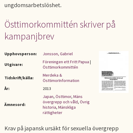
ungdomsarbetslöshet.
Östtimorkommittén skriver på
kampanjbrev
Upphovsperson:
Jonsson, Gabriel
Föreningen ett Fritt Papua
|
Utgivare:
Östtimorkommittén
Merdeka &
Tidskrift/källa:
ÖsttimorInformation
År:
2013
Japan
,
Östtimor
,
Mäns
övergrepp och våld
,
Övrig
Ämnesord:
historia
,
Mänskliga
rättigheter
Krav på japansk ursäkt för sexuella övergrepp