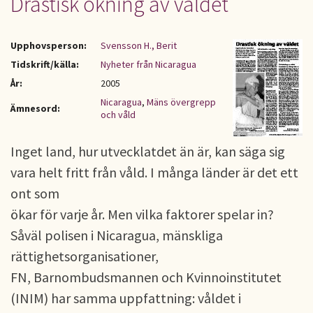
Drastisk ökning av våldet
Upphovsperson:
Svensson H., Berit
Tidskrift/källa:
Nyheter från Nicaragua
År:
2005
Nicaragua
,
Mäns övergrepp
Ämnesord:
och våld
Inget land, hur utvecklatdet än är, kan säga sig
vara helt fritt från våld. I många länder är det ett
ont som
ökar för varje år. Men vilka faktorer spelar in?
Såväl polisen i Nicaragua, mänskliga
rättighetsorganisationer,
FN, Barnombudsmannen och Kvinnoinstitutet
(INIM) har samma uppfattning: våldet i