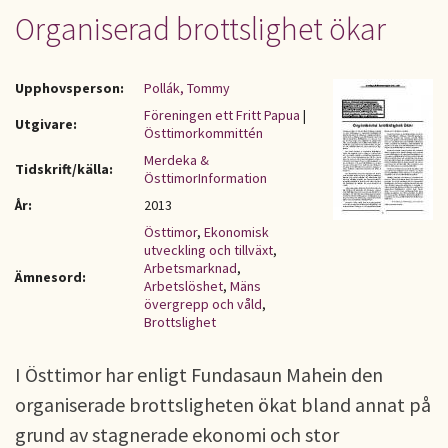
Organiserad brottslighet ökar
Upphovsperson:
Pollák, Tommy
Föreningen ett Fritt Papua
|
Utgivare:
Östtimorkommittén
Merdeka &
Tidskrift/källa:
ÖsttimorInformation
År:
2013
Östtimor
,
Ekonomisk
utveckling och tillväxt
,
Arbetsmarknad
,
Ämnesord:
Arbetslöshet
,
Mäns
övergrepp och våld
,
Brottslighet
I Östtimor har enligt Fundasaun Mahein den
organiserade brottsligheten ökat bland annat på
grund av stagnerade ekonomi och stor