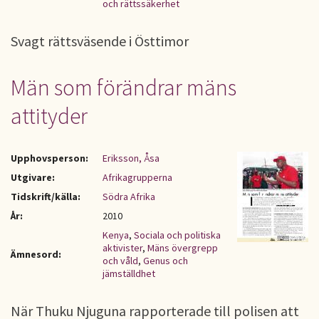
och rättssäkerhet
Svagt rättsväsende i Östtimor
Män som förändrar mäns
attityder
Upphovsperson:
Eriksson, Åsa
Utgivare:
Afrikagrupperna
Tidskrift/källa:
Södra Afrika
År:
2010
Kenya
,
Sociala och politiska
aktivister
,
Mäns övergrepp
Ämnesord:
och våld
,
Genus och
jämställdhet
När Thuku Njuguna rapporterade till polisen att