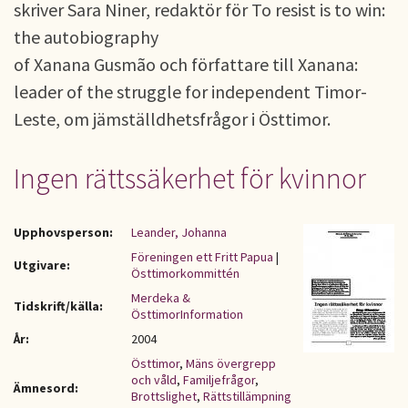
skriver Sara Niner, redaktör för To resist is to win:
the autobiography
of Xanana Gusmão och författare till Xanana:
leader of the struggle for independent Timor-
Leste, om jämställdhetsfrågor i Östtimor.
Ingen rättssäkerhet för kvinnor
Upphovsperson:
Leander, Johanna
Föreningen ett Fritt Papua
|
Utgivare:
Östtimorkommittén
Merdeka &
Tidskrift/källa:
ÖsttimorInformation
År:
2004
Östtimor
,
Mäns övergrepp
och våld
,
Familjefrågor
,
Ämnesord:
Brottslighet
,
Rättstillämpning