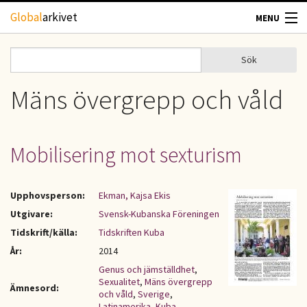
Hoppa till huvudinnehåll
Global
arkivet
MENU
TIDSKRIFTER
Sök
Sök
Sökformulär
GEOGRAFI
Mäns övergrepp och våld
UTBLICK
Mobilisering mot sexturism
UPPHOVSRÄTT
Upphovsperson:
Ekman, Kajsa Ekis
OM OSS
Utgivare:
Svensk-Kubanska Föreningen
Tidskrift/källa:
Tidskriften Kuba
KONTAKT
År:
2014
Genus och jämställdhet
,
Sexualitet
,
Mäns övergrepp
Ämnesord:
och våld
,
Sverige
,
Latinamerika
,
Kuba