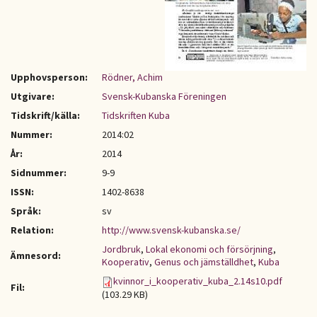
Upphovsperson:
Rödner, Achim
Utgivare:
Svensk-Kubanska Föreningen
Tidskrift/källa:
Tidskriften Kuba
Nummer:
2014:02
År:
2014
Sidnummer:
9-9
ISSN:
1402-8638
Språk:
sv
Relation:
http://www.svensk-kubanska.se/
Jordbruk
,
Lokal ekonomi och försörjning
,
Ämnesord:
Kooperativ
,
Genus och jämställdhet
,
Kuba
kvinnor_i_kooperativ_kuba_2.14s10.pdf
Fil:
(103.29 KB)