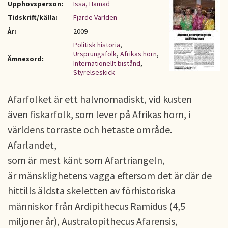
Upphovsperson:
Issa, Hamad
Tidskrift/källa:
Fjärde Världen
År:
2009
Politisk historia
,
Ursprungsfolk
,
Afrikas horn
,
Ämnesord:
Internationellt bistånd
,
Styrelseskick
Afarfolket är ett halvnomadiskt, vid kusten
även fiskarfolk, som lever på Afrikas horn, i
världens torraste och hetaste område.
Afarlandet,
som är mest känt som Afartriangeln,
är mänsklighetens vagga eftersom det är där de
hittills äldsta skeletten av förhistoriska
människor från Ardipithecus Ramidus (4,5
miljoner år), Australopithecus Afarensis,