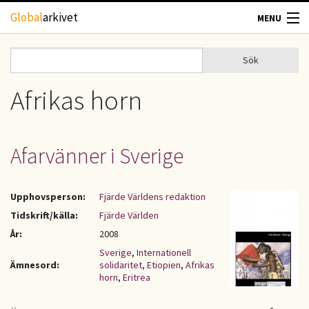
Hoppa till huvudinnehåll
Global
arkivet
MENU
TIDSKRIFTER
Sök
Sök
Sökformulär
GEOGRAFI
Afrikas horn
UTBLICK
Afarvänner i Sverige
UPPHOVSRÄTT
Upphovsperson:
Fjärde Världens redaktion
OM OSS
Tidskrift/källa:
Fjärde Världen
År:
2008
KONTAKT
Sverige
,
Internationell
Ämnesord:
solidaritet
,
Etiopien
,
Afrikas
horn
,
Eritrea