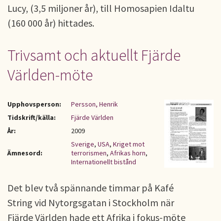
Lucy, (3,5 miljoner år), till Homosapien Idaltu
(160 000 år) hittades.
Trivsamt och aktuellt Fjärde
Världen-möte
Upphovsperson:
Persson, Henrik
Tidskrift/källa:
Fjärde Världen
År:
2009
Sverige
,
USA
,
Kriget mot
Ämnesord:
terrorismen
,
Afrikas horn
,
Internationellt bistånd
Det blev två spännande timmar på Kafé
String vid Nytorgsgatan i Stockholm när
Fjärde Världen hade ett Afrika i fokus-möte