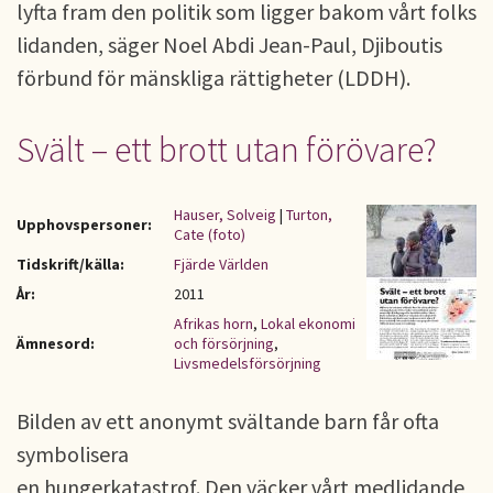
lyfta fram den politik som ligger bakom vårt folks
lidanden, säger Noel Abdi Jean-Paul, Djiboutis
förbund för mänskliga rättigheter (LDDH).
Svält – ett brott utan förövare?
Hauser, Solveig
|
Turton,
Upphovspersoner:
Cate (foto)
Tidskrift/källa:
Fjärde Världen
År:
2011
Afrikas horn
,
Lokal ekonomi
Ämnesord:
och försörjning
,
Livsmedelsförsörjning
Bilden av ett anonymt svältande barn får ofta
symbolisera
en hungerkatastrof. Den väcker vårt medlidande