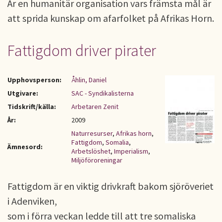
Är en humanitär organisation vars främsta mål är
att sprida kunskap om afarfolket på Afrikas Horn.
Fattigdom driver pirater
Upphovsperson:
Åhlin, Daniel
Utgivare:
SAC - Syndikalisterna
Tidskrift/källa:
Arbetaren Zenit
År:
2009
Naturresurser
,
Afrikas horn
,
Fattigdom
,
Somalia
,
Ämnesord:
Arbetslöshet
,
Imperialism
,
Miljöföroreningar
Fattigdom är en viktig drivkraft bakom sjöröveriet
i Adenviken,
som i förra veckan ledde till att tre somaliska