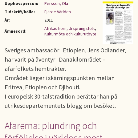
Upphovsperson:
Persson, Ola
Tidskrift/källa:
Fjärde Världen
År:
2011
Afrikas horn
,
Ursprungsfolk
,
Ämnesord:
Kulturmöte och kulturutbyte
Sveriges ambassadör i Etiopien, Jens Odlander,
har varit på äventyr i Danakilområdet –
afarfolkets hemtrakter.
Området ligger i skärningspunkten mellan
Eritrea, Etiopien och Djibouti.
I europeisk 30-talstradition berättar han på
utrikesdepartementets blogg om besöket.
Afarerna: plundring och