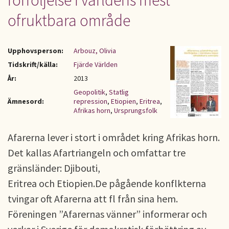
förföljelse i världens mest
ofruktbara område
Upphovsperson:
Arbouz, Olivia
Tidskrift/källa:
Fjärde Världen
År:
2013
Geopolitik
,
Statlig
Ämnesord:
repression
,
Etiopien
,
Eritrea
,
Afrikas horn
,
Ursprungsfolk
Afarerna lever i stort i området kring Afrikas horn.
Det kallas Afartriangeln och omfattar tre
gränsländer: Djibouti,
Eritrea och Etiopien.De pågående konflkterna
tvingar oft Afarerna att fl från sina hem.
Föreningen ”Afarernas vänner” informerar och