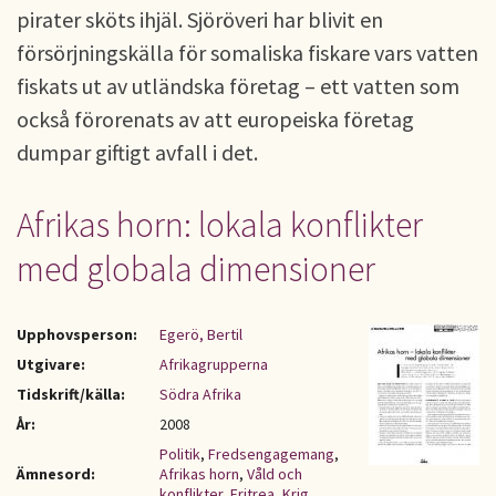
pirater sköts ihjäl. Sjöröveri har blivit en
försörjningskälla för somaliska fiskare vars vatten
fiskats ut av utländska företag – ett vatten som
också förorenats av att europeiska företag
dumpar giftigt avfall i det.
Afrikas horn: lokala konflikter
med globala dimensioner
Upphovsperson:
Egerö, Bertil
Utgivare:
Afrikagrupperna
Tidskrift/källa:
Södra Afrika
År:
2008
Politik
,
Fredsengagemang
,
Ämnesord:
Afrikas horn
,
Våld och
konflikter
,
Eritrea
,
Krig