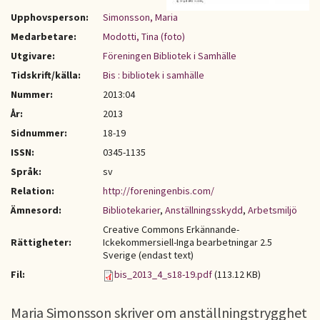
Upphovsperson:
Simonsson, Maria
Medarbetare:
Modotti, Tina (foto)
Utgivare:
Föreningen Bibliotek i Samhälle
Tidskrift/källa:
Bis : bibliotek i samhälle
Nummer:
2013:04
År:
2013
Sidnummer:
18-19
ISSN:
0345-1135
Språk:
sv
Relation:
http://foreningenbis.com/
Ämnesord:
Bibliotekarier
,
Anställningsskydd
,
Arbetsmiljö
Creative Commons Erkännande-
Rättigheter:
Ickekommersiell-Inga bearbetningar 2.5
Sverige (endast text)
Fil:
bis_2013_4_s18-19.pdf
(113.12 KB)
Maria Simonsson skriver om anställningstrygghet