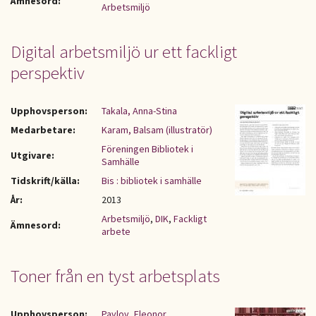
Ämnesord:
Arbetsmiljö
Digital arbetsmiljö ur ett fackligt
perspektiv
Upphovsperson:
Takala, Anna-Stina
Medarbetare:
Karam, Balsam (illustratör)
Föreningen Bibliotek i
Utgivare:
Samhälle
Tidskrift/källa:
Bis : bibliotek i samhälle
År:
2013
Arbetsmiljö
,
DIK
,
Fackligt
Ämnesord:
arbete
Toner från en tyst arbetsplats
Upphovsperson:
Pavlov, Eleonor