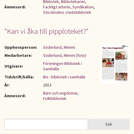
Bibliotek
,
Bibliotekarier
,
Ämnesord:
Fackligt arbete
,
Syndikalism
,
Stockholms stadsbibliotek
"Kan vi åka till pipploteket?"
Upphovsperson:
Söderlund, Mimmi
Medarbetare:
Söderlund, Mimmi (foto)
Föreningen Bibliotek i
Utgivare:
Samhälle
Tidskrift/källa:
Bis : bibliotek i samhälle
År:
2013
Barn och ungdomar
,
Ämnesord:
Folkbibliotek
Sök
Sök
SÖKFORMULÄR